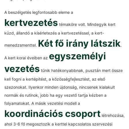
A beszélgetés legfontosabb eleme a
kertvezetés
témaköre volt. Mindegyik kert
küzd, állandó a kísérletezés a kertvezetéssel, a kert-
Két fő irány látszik
menedzsmenttel.
.
egyszemélyi
A kert korai éveiben az
vezetés
tűnik hatékonyabbnak, pusztán mert össze
kell fogni a kertépítést, a közösségfejlesztést, az első
szezonokat. Ilyenkor minden újdonság, nincsenek kialakult
normák és rutinok, jobb ha egy vezető tartja kézben a
folyamatokat. A másik vezetési modell a
koordinációs csoport
létrehozása,
ahol 3-6 fő megosztozik a kerttel kapcsolatos szervezési