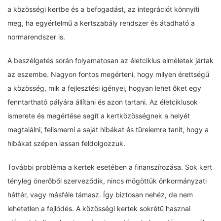
a közösségi kertbe és a befogadást, az integrációt könnyíti
meg, ha egyértelmű a kertszabály rendszer és átadható a
normarendszer is.
A beszélgetés során folyamatosan az életciklus elméletek jártak
az eszembe. Nagyon fontos megérteni, hogy milyen érettségű
a közösség, mik a fejlesztési igényei, hogyan lehet őket egy
fenntartható pályára állítani és azon tartani. Az életciklusok
ismerete és megértése segít a kertközösségnek a helyét
megtalálni, felismerni a saját hibákat és türelemre tanít, hogy a
hibákat szépen lassan feldolgozzuk.
További probléma a kertek esetében a finanszírozása. Sok kert
tényleg önerőből szerveződik, nincs mögöttük önkormányzati
háttér, vagy másféle támasz. Így biztosan nehéz, de nem
lehetetlen a fejlődés. A közösségi kertek sokrétű hasznai