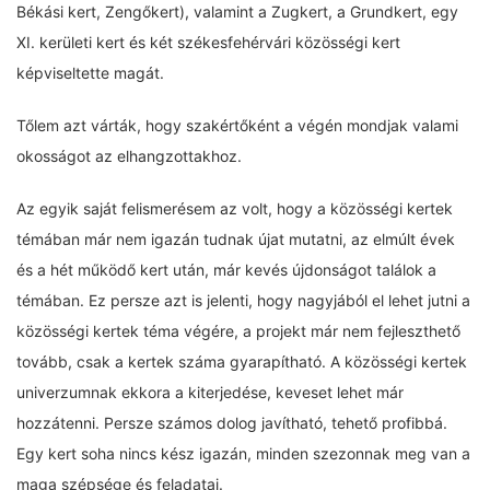
Békási kert, Zengőkert), valamint a Zugkert, a Grundkert, egy
XI. kerületi kert és két székesfehérvári közösségi kert
képviseltette magát.
Tőlem azt várták, hogy szakértőként a végén mondjak valami
okosságot az elhangzottakhoz.
Az egyik saját felismerésem az volt, hogy a közösségi kertek
témában már nem igazán tudnak újat mutatni, az elmúlt évek
és a hét működő kert után, már kevés újdonságot találok a
témában. Ez persze azt is jelenti, hogy nagyjából el lehet jutni a
közösségi kertek téma végére, a projekt már nem fejleszthető
tovább, csak a kertek száma gyarapítható. A közösségi kertek
univerzumnak ekkora a kiterjedése, keveset lehet már
hozzátenni. Persze számos dolog javítható, tehető profibbá.
Egy kert soha nincs kész igazán, minden szezonnak meg van a
maga szépsége és feladatai.