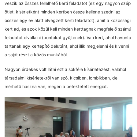
veszik az összes fellelhető kerti feladatot (ez egy nagyon szép
ötlet, kísérletként minden kertben össze kellene szedni az
összes egy év alatt elvégzett kerti feladatot), amit a közösségi
kert ad, és azok közül kell minden kerttagnak megfelelő számú
feladatot elvállalni (pontokat gyűjtenek). Van kert, ahol havonta
tartanak egy kertépítő délutánt, ahol illik megjelenni és kivenni
a saját részt a közös munkából.
Nagyon érdekes volt látni ezt a sokféle kísérletezést, valahol
társadalmi kísérletekről van szó, kicsiben, lombikban, de
mérhető haszna van, megéri a befektetett energiát.