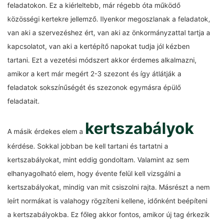
feladatokon. Ez a kiérleltebb, már régebb óta működő
közösségi kertekre jellemző. Ilyenkor megoszlanak a feladatok,
van aki a szervezéshez ért, van aki az önkormányzattal tartja a
kapcsolatot, van aki a kertépítő napokat tudja jól kézben
tartani. Ezt a vezetési módszert akkor érdemes alkalmazni,
amikor a kert már megért 2-3 szezont és így átlátják a
feladatok sokszínűségét és szezonok egymásra épülő
feladatait.
kertszabályok
A másik érdekes elem a
kérdése. Sokkal jobban be kell tartani és tartatni a
kertszabályokat, mint eddig gondoltam. Valamint az sem
elhanyagolható elem, hogy évente felül kell vizsgálni a
kertszabályokat, mindig van mit csiszolni rajta. Másrészt a nem
leírt normákat is valahogy rögzíteni kellene, időnként beépíteni
a kertszabályokba. Ez főleg akkor fontos, amikor új tag érkezik