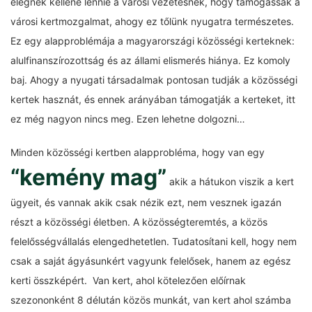
elégnek kellene lennie a városi vezetésnek, hogy támogassák a
városi kertmozgalmat, ahogy ez tőlünk nyugatra természetes.
Ez egy alapproblémája a magyarországi közösségi kerteknek:
alulfinanszírozottság és az állami elismerés hiánya. Ez komoly
baj. Ahogy a nyugati társadalmak pontosan tudják a közösségi
kertek hasznát, és ennek arányában támogatják a kerteket, itt
ez még nagyon nincs meg. Ezen lehetne dolgozni…
Minden közösségi kertben alapprobléma, hogy van egy
“kemény mag”
akik a hátukon viszik a kert
ügyeit, és vannak akik csak nézik ezt, nem vesznek igazán
részt a közösségi életben. A közösségteremtés, a közös
felelősségvállalás elengedhetetlen. Tudatosítani kell, hogy nem
csak a saját ágyásunkért vagyunk felelősek, hanem az egész
kerti összképért. Van kert, ahol kötelezően előírnak
szezononként 8 délután közös munkát, van kert ahol számba