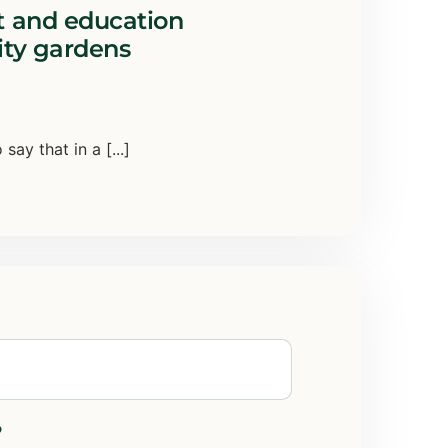
 and education
ty gardens
say that in a [...]
?