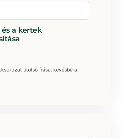
 és a kertek
ítása
kksorozat utolsó írása, kevésbé a