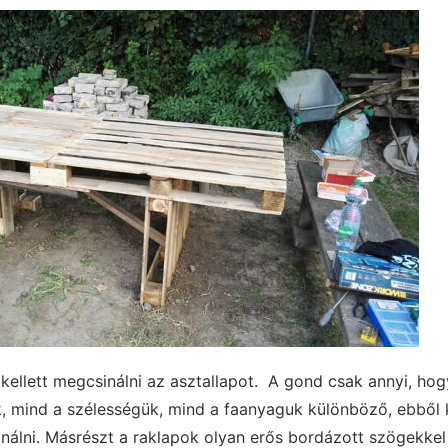
kellett megcsinálni az asztallapot. A gond csak annyi, ho
, mind a szélességük, mind a faanyaguk különböző, ebből 
inálni. Másrészt a raklapok olyan erős bordázott szögekke