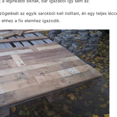
k a leginkább síknak, bár igazából így sem az.
ögelését az egyik sarokból kell indítani, én egy teljes lécc
 ehhez a fix elemhez igazodik.