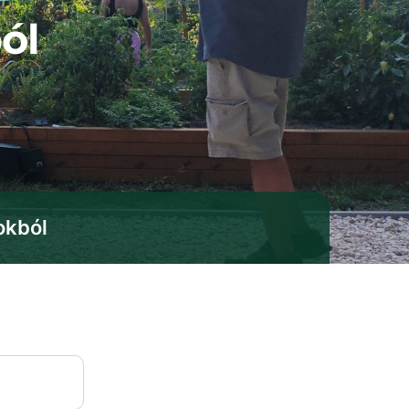
ól
okból