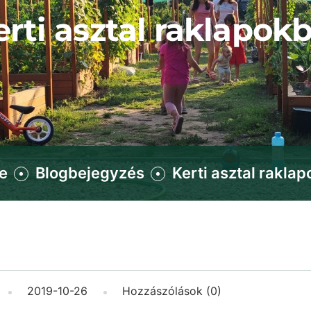
erti asztal raklapokb
e
Blogbejegyzés
Kerti asztal raklap
2019-10-26
Hozzászólások (0)