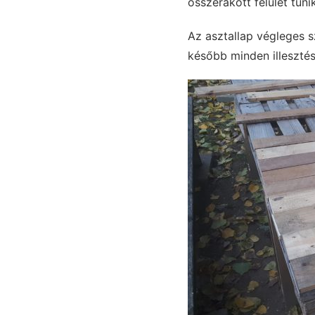
összerakott felület tűni
Az asztallap végleges sz
később minden illesztés