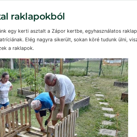
tal raklapokból
nk egy kerti asztalt a Zápor kertbe, egyhasználatos rakla
tríciának. Elég nagyra sikerült, sokan köré tudunk ülni, vis
ezek a raklapok.