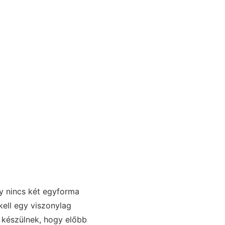
gy nincs két egyforma
kell egy viszonylag
l készülnek, hogy előbb