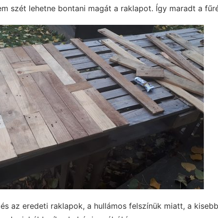
m szét lehetne bontani magát a raklapot. Így maradt a fűr
 és az eredeti raklapok, a hullámos felszínük miatt, a kise