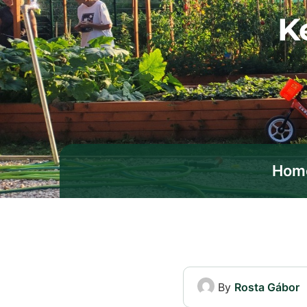
K
Hom
By
Rosta Gábor