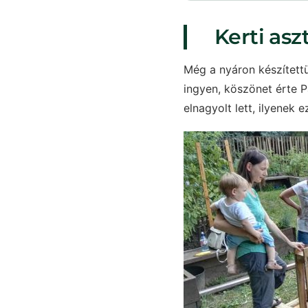
Kerti asz
Még a nyáron készítettü
ingyen, köszönet érte Pa
elnagyolt lett, ilyenek 