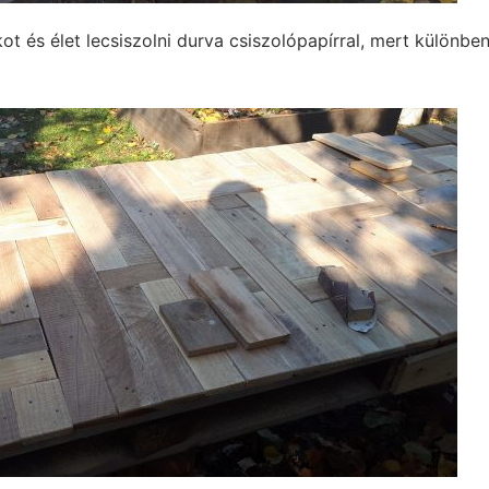
ot és élet lecsiszolni durva csiszolópapírral, mert különbe