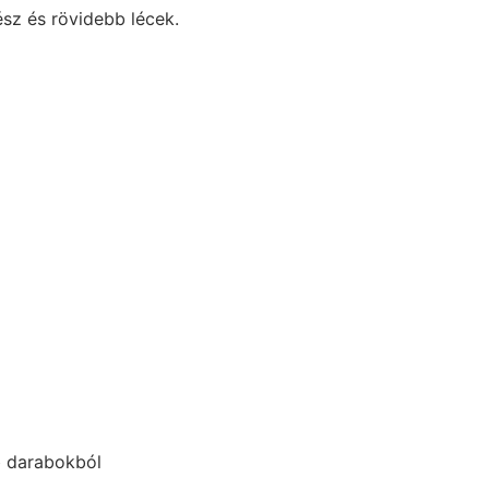
ész és rövidebb lécek.
bb darabokból