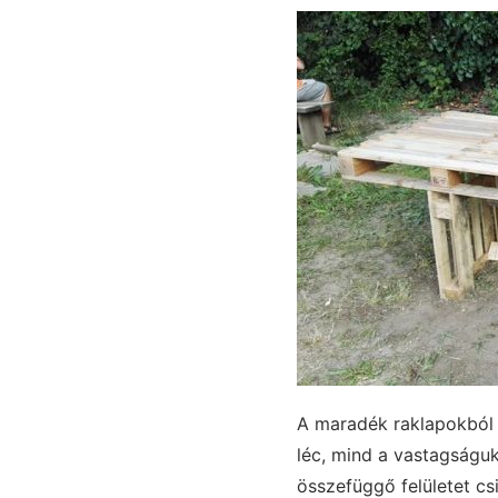
A maradék raklapokból 
léc, mind a vastagságuk
összefüggő felületet cs