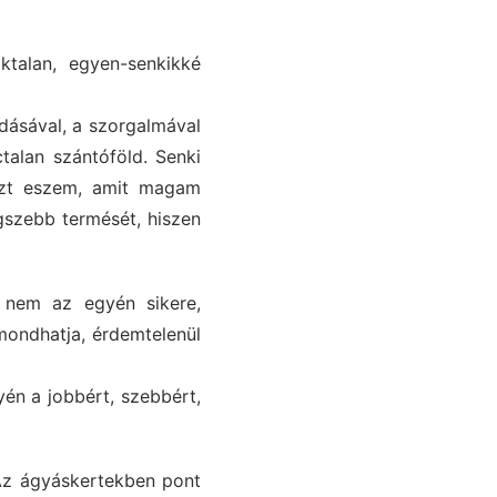
ktalan, egyen-senkikké
dásával, a szorgalmával
talan szántóföld. Senki
azt eszem, amit magam
egszebb termését, hiszen
 nem az egyén sikere,
ondhatja, érdemtelenül
yén a jobbért, szebbért,
Az ágyáskertekben pont