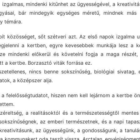
z izgalmas, mindenki kitűnhet az ügyességével, a kreativitá
gyásai, bár mindegyik egységes méretű, mindnek más a
gy témára.
 közösséget, sőt szétveri azt. Az első napok izgalma u
jelenni a kertben, egyre kevesebbek munkája lesz a ke
sze mindenki előkerül és követelni fogja a maga részét, 
t a kertbe. Borzasztó viták forrása ez.
etellenes, nincs benne sokszínűség, biológiai sivatag,
tok, a középszer alja.
a felelősségtudatot, hiszen nem kell lejárnom a kertbe ön
ettem.
éreltség, a realitásoktól és a természetességtől mentes
 sokszínűségnek, az emberi természetnek, és a napi tapas
kreativitásunk, az ügyességünk, a gondosságunk, a tanulá
, a kommunakert oda taszít vissza. Arctalan, egyéniségmen