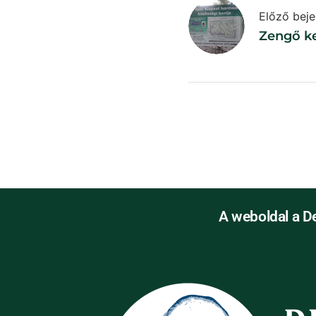
Előző bej
Zengő k
A weboldal a D