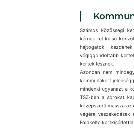
Kommun
Számos közösségi kert
kérnek fel külső konz
hajtogatok, kezdene
végiggondoltabb kertek
kertek lesznek.
Azonban nem mindegyi
kommunakert jelenségg
mindenki ugyanazt a k
TSZ-ben a sorokat kap
középszerű massza az e
végére veszekedések és
Földkelte kertkísérlettel