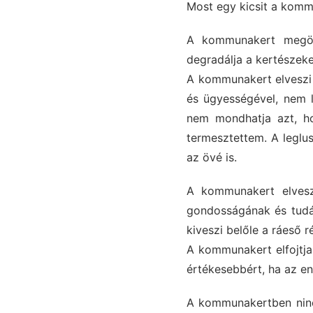
Most egy kicsit a kommu
A kommunakert megöli 
degradálja a kertészeke
A kommunakert elveszi 
és ügyességével, nem l
nem mondhatja azt, h
termesztettem. A leglus
az övé is.
A kommunakert elvesz
gondosságának és tudá
kiveszi belőle a ráeső r
A kommunakert elfojtja 
értékesebbért, ha az e
A kommunakertben ninc