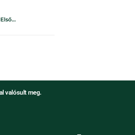
Első
l valósult meg.