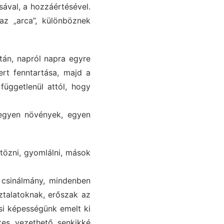
sával, a hozzáértésével.
z „arca”, különböznek
tán, napról napra egyre
rt fenntartása, majd a
függetlenül attól, hogy
 egyen növények, egyen
tözni, gyomlálni, mások
 csinálmány, mindenben
ztalatoknak, erőszak az
si képességünk emelt ki
tes, vezethető, senkikké