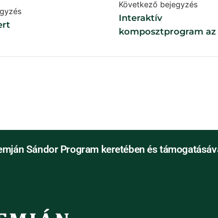
Következő bejegyzés
egyzés
Interaktív
ert
komposztprogram az 
Kis-Pesti Kertben
emján Sándor Program keretében és támogatásáva