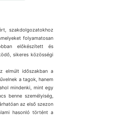
ért, szakdolgozatokhoz
amelyeket folyamatosan
bban előkészített és
ködő, sikeres közösségi
z elmúlt időszakban a
űvelnek a tagok, hanem
hol mindenki, mint egy
ncs benne személyiség,
árhatóan az első szezon
alami hasonló történt a