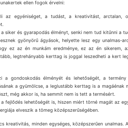
nakertek ellen fogok érvelni:
az egyéniséget, a tudást, a kreativitást, arctalan, o
t.
a siker és gyarapodás élményt, senki nem tud kitűnni a tu
esznek gyönyörű ágyások, helyette lesz egy unalmas-arc
ogy ez az én munkám eredménye, ez az én sikerem, 
tább, legtrehányabb kerttag is joggal leszedheti a kert l
i a gondoskodás élményét és lehetőségét, a termény
sának a gyümölcse, a leglustább kerttag is a magáénak m
észt, még akkor is, ha semmit nem is tett a termésért.
a fejlődés lehetőségét is, hiszen miért törné magát az eg
nergiája elveszik a tömeg középszerűségében.
s kreativitás, minden egységes, középszerűen unalmas. 