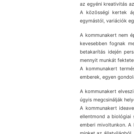
az egyéni kreativitás a
A közösségi kertek á
egymástól, variációk e
A kommunakert nem épít
kevesebben fognak meg
betakarítás idején per
mennyit munkát fektetet
A kommunakert termész
emberek, egyen gondola
A kommunakert elveszi 
úgyis megcsinálják hely
A kommunakert ideavez
ellentmond a biológiai
emberi mivoltunkon. A 
minket az állatvilágból