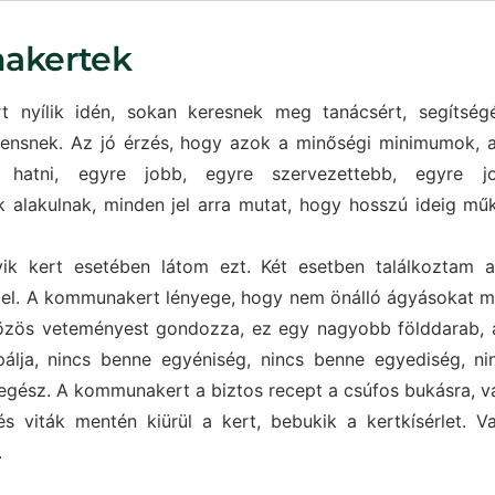
akertek
 nyílik idén, sokan keresnek meg tanácsért, segítség
ulensnek. Az jó érzés, hogy azok a minőségi minimumok, 
k hatni, egyre jobb, egyre szervezettebb, egyre jo
 alakulnak, minden jel arra mutat, hogy hosszú ideig mű
k kert esetében látom ezt. Két esetben találkoztam a
el. A kommunakert lényege, hogy nem önálló ágyásokat m
özös veteményest gondozza, ez egy nagyobb földdarab, a
álja, nincs benne egyéniség, nincs benne egyediség, ni
gész. A kommunakert a biztos recept a csúfos bukásra, v
 viták mentén kiürül a kert, bebukik a kertkísérlet. V
.