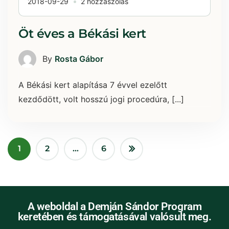
2018-09-29
2 hozzászólás
Öt éves a Békási kert
By
Rosta Gábor
A Békási kert alapítása 7 évvel ezelőtt
kezdődött, volt hosszú jogi procedúra, [...]
1
2
…
6
A weboldal a Demján Sándor Program
keretében és támogatásával valósult meg.