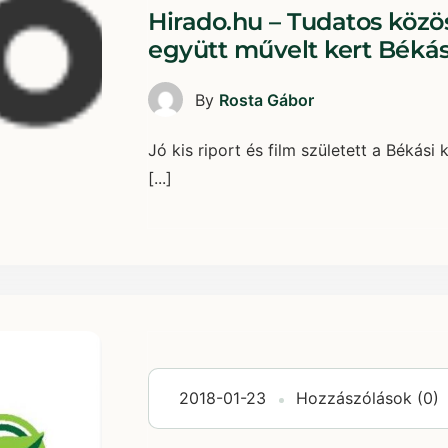
Hirado.hu – Tudatos közö
együtt művelt kert Bék
By
Rosta Gábor
Jó kis riport és film született a Béká
[...]
2018-01-23
Hozzászólások (0)