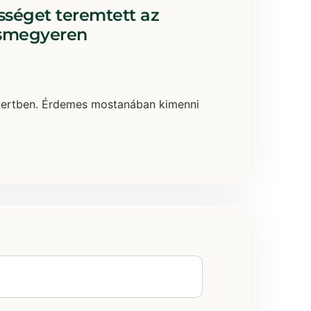
sséget teremtett az
ásmegyeren
si kertben. Érdemes mostanában kimenni