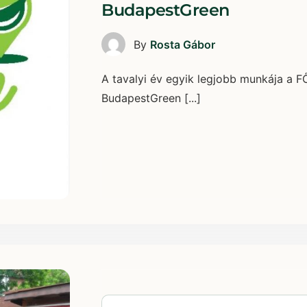
BudapestGreen
By
Rosta Gábor
A tavalyi év egyik legjobb munkája a F
BudapestGreen [...]