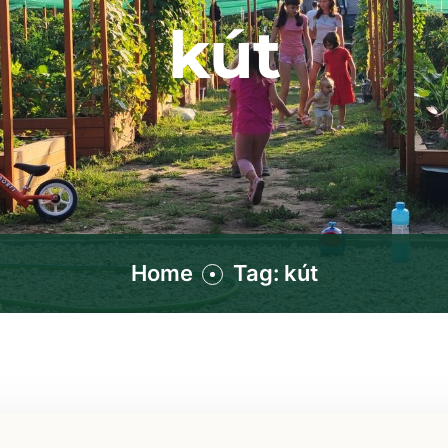
kút
Home
Tag: kút