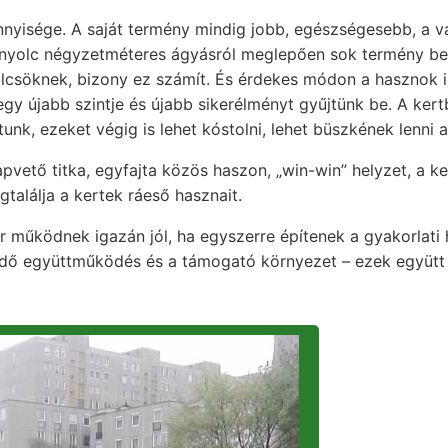
yisége. A saját termény mindig jobb, egészségesebb, a vá
– nyolc négyzetméteres ágyásról meglepően sok termény be
lcsöknek, bizony ez számít. És érdekes módon a hasznok i
ás egy újabb szintje és újabb sikerélményt gyűjtünk be. A k
tunk, ezeket végig is lehet kóstolni, lehet büszkének lenni
ető titka, egyfajta közös haszon, „win-win” helyzet, a ker
alálja a kertek ráeső hasznait.
 működnek igazán jól, ha egyszerre építenek a gyakorlati 
ödő együttműködés és a támogató környezet – ezek együtt 