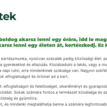
tek
 boldog akarsz lenni egy órára, idd le ma
arsz lenni egy életen át, kertészkedj. E
 kertészmunka, nyolcvan százalék pedig közösségi élet: a
k a gyerekekkel és ellazulás. Kiszabadulni a lakás, vagy a 
a napi rutin, erre mindenkinek szüksége van. Nagyon sokfél
sok elfoglaltságot és örömet ad a kert.
elfoglaltságot és felelősséget, sikerélményt és gyarapodás
ödést. Sokak számára fontos a természet közelsége és az
zöldség és gyümölcs.
t, és mindenki megtalálhatja benne a számára legfontosab