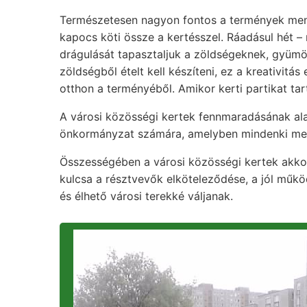
Természetesen nagyon fontos a termények menn
kapocs köti össze a kertésszel. Ráadásul hét 
drágulását tapasztaljuk a zöldségeknek, gyümö
zöldségből ételt kell készíteni, ez a kreativit
otthon a terményéből. Amikor kerti partikat tar
A városi közösségi kertek fennmaradásának alapv
önkormányzat számára, amelyben mindenki megt
Összességében a városi közösségi kertek akkor
kulcsa a résztvevők elköteleződése, a jól műk
és élhető városi terekké váljanak.