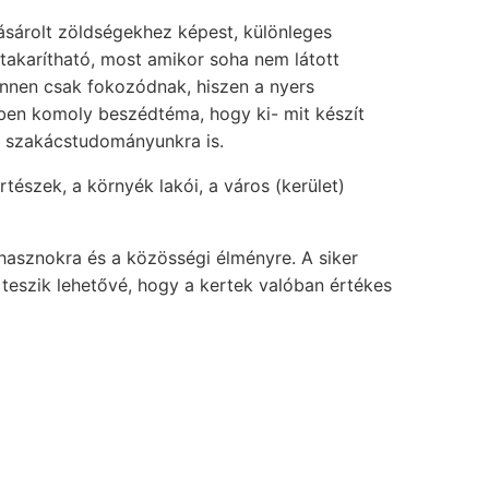
sárolt zöldségekhez képest, különleges
takarítható, most amikor soha nem látott
nnen csak fokozódnak, hiszen a nyers
ertben komoly beszédtéma, hogy ki- mit készít
 a szakácstudományunkra is.
tészek, a környék lakói, a város (kerület)
hasznokra és a közösségi élményre. A siker
teszik lehetővé, hogy a kertek valóban értékes