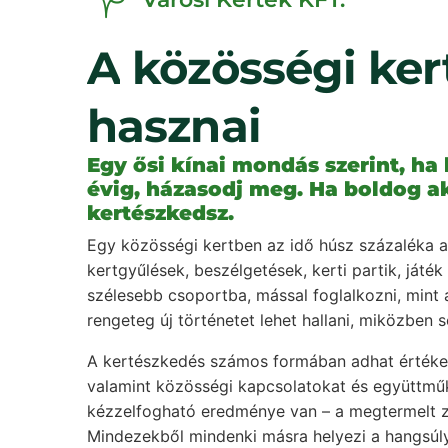
A
közösségi
ker
hasznai
Egy ősi kínai mondás szerint, ha
évig, házasodj meg. Ha boldog ak
kertészkedsz.
Egy közösségi kertben az idő húsz százaléka a
kertgyűlések, beszélgetések, kerti partik, játé
szélesebb csoportba, mással foglalkozni, mint 
rengeteg új történetet lehet hallani, miközben 
A kertészkedés számos formában adhat értéket: 
valamint közösségi kapcsolatokat és együttműk
kézzelfogható eredménye van – a megtermelt 
Mindezekből mindenki másra helyezi a hangsúly