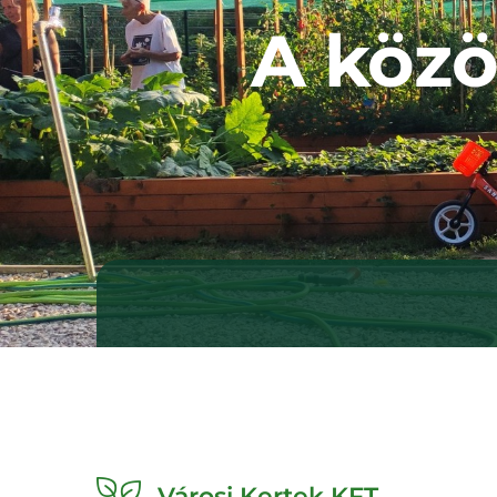
A közö
Városi Kertek KFT.