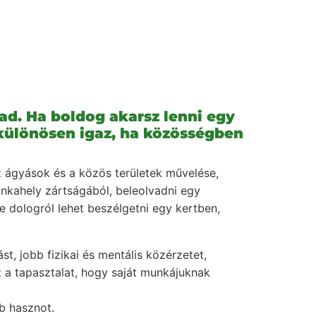
gad. Ha boldog akarsz lenni egy
z különösen igaz, ha közösségben
z ágyások és a közös területek művelése,
munkahely zártságából, beleolvadni egy
e dologról lehet beszélgetni egy kertben,
t, jobb fizikai és mentális közérzetet,
 a tapasztalat, hogy saját munkájuknak
b hasznot.