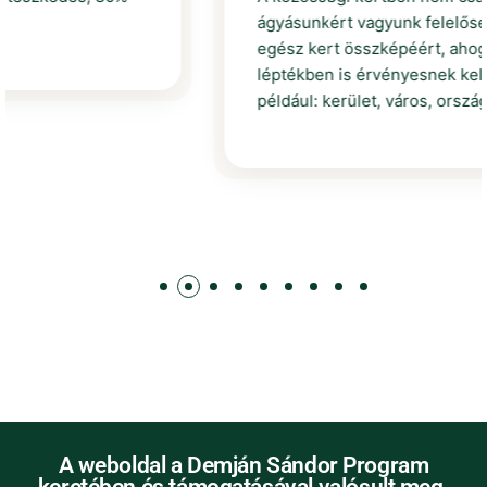
ágyásunkért vagyunk felelősek, hanem az
egész kert összképéért, ahogy ez nagyobb
léptékben is érvényesnek kellene lennie,
például: kerület, város, ország.
A weboldal a Demján Sándor Program
keretében és támogatásával valósult meg.