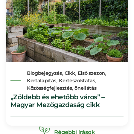
,
,
,
Blogbejegyzés
Cikk
Első szezon
,
,
Kertalapítás
Kertészoktatás
,
Közösségfejlesztés
önellátás
„Zöldebb és ehetőbb város” –
Magyar Mezőgazdaság cikk
Régebbi írások