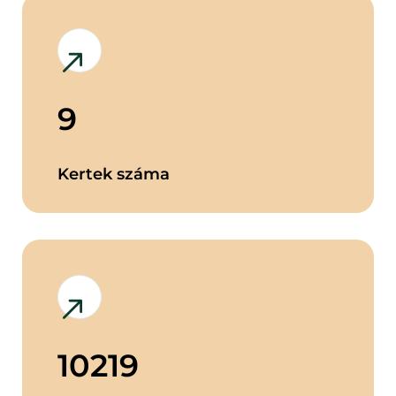
9
Kertek száma
10219