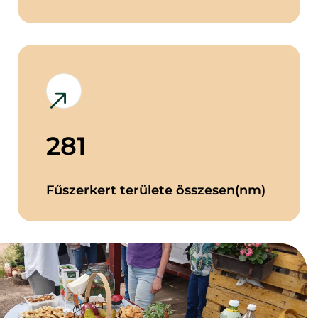
281
Fűszerkert területe összesen(nm)