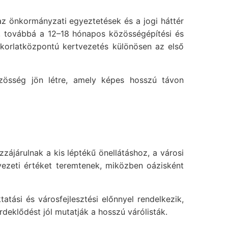
 az önkormányzati egyeztetések és a jogi háttér
ét, továbbá a 12–18 hónapos közösségépítési és
yakorlatközpontú kertvezetés különösen az első
zösség jön létre, amely képes hosszú távon
zzájárulnak a kis léptékű önellátáshoz, a városi
yezeti értéket teremtenek, miközben oázisként
atási és városfejlesztési előnnyel rendelkezik,
rdeklődést jól mutatják a hosszú várólisták.