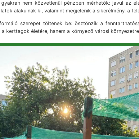
gyakran nem közvetlenül pénzben mérhetők: javul az éle
tok alakulnak ki, valamint megjelenik a sikerélmény, a fel
formáló szerepet töltenek be: ösztönzik a fenntartható
a kerttagok életére, hanem a környező városi környezetre 