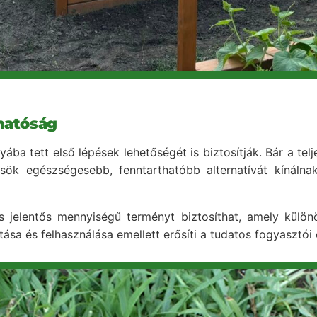
thatóság
ába tett első lépések lehetőségét is biztosítják. Bár a tel
k egészségesebb, fenntarthatóbb alternatívát kínálnak a
 jelentős mennyiségű terményt biztosíthat, amely külö
tása és felhasználása emellett erősíti a tudatos fogyasztói 