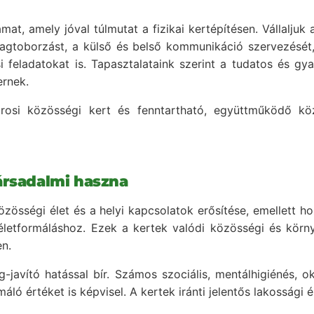
mat, amely jóval túlmutat a fizikai kertépítésen. Vállaljuk
a tagtoborzást, a külső és belső kommunikáció szervezés
si feladatokat is. Tapasztalataink szerint a tudatos és g
ernek.
si közösségi kert és fenntartható, együttműködő kö
ársadalmi haszna
zösségi élet és a helyi kapcsolatok erősítése, emellett ho
életformáláshoz. Ezek a kertek valódi közösségi és körn
n.
javító hatással bír. Számos szociális, mentálhigiénés, okt
 értéket is képvisel. A kertek iránti jelentős lakossági é