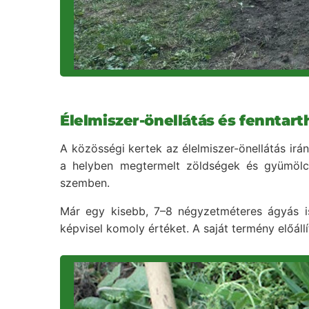
Élelmiszer-önellátás és fenntar
A közösségi kertek az élelmiszer-önellátás irány
a helyben megtermelt zöldségek és gyümölcsö
szemben.
Már egy kisebb, 7–8 négyzetméteres ágyás is
képvisel komoly értéket. A saját termény előállí