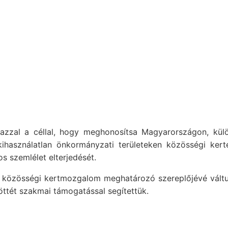
 azzal a céllal, hogy meghonosítsa Magyarországon, kü
kihasználatlan önkormányzati területeken közösségi kert
s szemlélet elterjedését.
 közösségi kertmozgalom meghatározó szereplőjévé váltun
ttét szakmai támogatással segítettük.