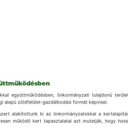
yüttműködésben
okkal együttműködésben, önkormányzati tulajdonú terül
i alapú zöldfelület-gazdálkodási formát képvisel.
zert alakítottunk ki az önkormányzatokkal a kertalapít
eresen működő kert tapasztalatai azt mutatják, hogy ho