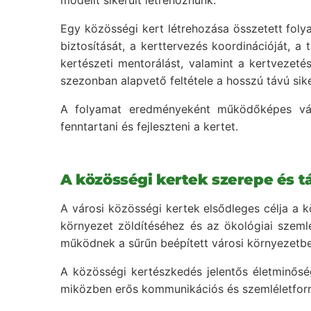
modellt sikerült létrehoznunk.
Egy közösségi kert létrehozása összetett folya
biztosítását, a kerttervezés koordinációját, 
kertészeti mentorálást, valamint a kertvezeté
szezonban alapvető feltétele a hosszú távú sik
A folyamat eredményeként működőképes váro
fenntartani és fejleszteni a kertet.
A közösségi kertek szerepe és t
A városi közösségi kertek elsődleges célja a kö
környezet zöldítéséhez és az ökológiai szeml
működnek a sűrűn beépített városi környezetbe
A közösségi kertészkedés jelentős életminőség-
miközben erős kommunikációs és szemléletformáló