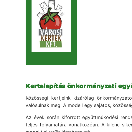
Kertalapítás önkormányzati eg
Közösségi kertjeink kizárólag önkormányzat
valósulnak meg. A modell egy sajátos, közösség
Az évek során kiforrott együttműködési rends
teljes folyamatára vonatkozóan. A kilenc sik