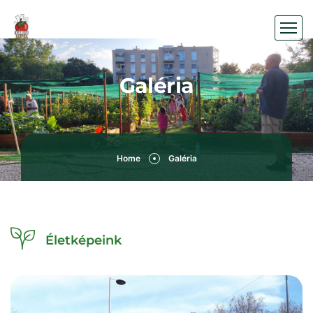
Galéria
Home
Galéria
Életképeink