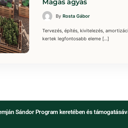
Magas ágyás
By
Rosta Gábor
Tervezés, építés, kivitelezés, amortizá
kertek legfontosabb eleme [...]
emján Sándor Program keretében és támogatásáva