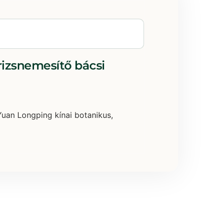
rizsnemesítő bácsi
Yuan Longping kínai botanikus,