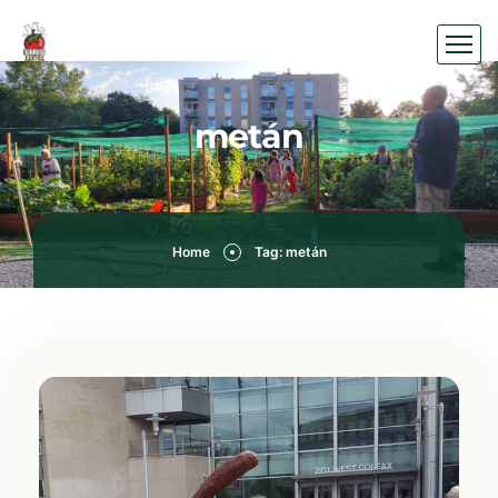
metán
Home
Tag: metán