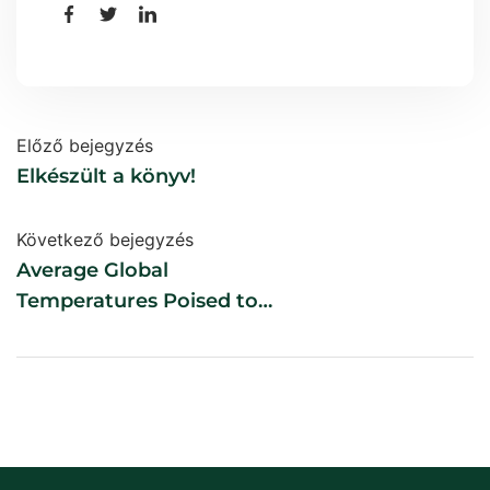
Előző bejegyzés
Elkészült a könyv!
Következő bejegyzés
Average Global
Temperatures Poised to
Soar Past 11,000-Year High
Read more: Average Global
Temperatures Poised To
Soar Past 11,000-Year High |
Inhabitat – Sustainable
Design Innovation, Eco