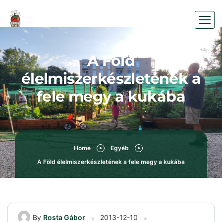
A Föld
élelmiszerkészletének a
fele megy a kukába
Home
Egyéb
A Föld élelmiszerkészletének a fele megy a kukába
By
Rosta Gábor
2013-12-10