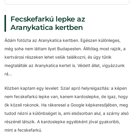
Fecskefarkú lepke az
Aranykatica kertben
Ádám fotózta az Aranykatica kertben. Egészen különleges,
még soha nem láttam ilyet Budapesten. Állítólag most rajzik, a
kertvárosi részeken lehet velük találkozni, és úgy tűnik
megtalálták az Aranykatica kertet is. Védett állat, vigyázzunk
rá…
Közben kaptam egy levelet: Szia! apró helyreigazítás: a képen
nem fecskefarkú lepke van, kanem kardoslepke, de igaz, hogy
ők közeli rokonok. Ha rákeresel a Google képkeresőjében, meg
tudod nézni a különbséget is, ami elsősorban alul, a szárny alsó
részénél látszik. A kardoslepke egyébként jóval gyakoribb,
mint a fecskefarkú.