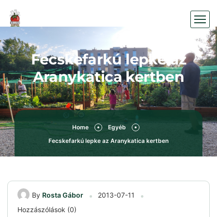
Fecskefarkú lepke az
Aranykatica kertben
Home
Egyéb
Fecskefarkú lepke az Aranykatica kertben
By
Rosta Gábor
2013-07-11
Hozzászólások (0)