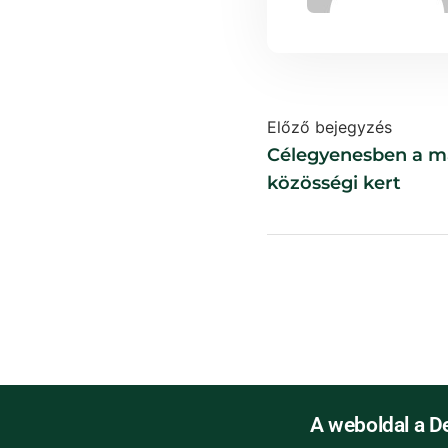
Előző bejegyzés
Célegyenesben a m
közösségi kert
A weboldal a D