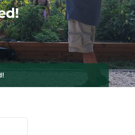
ed!
d!