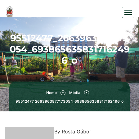
95512477_2663963877173
054_693865635831716249
6_o
Home
Média
95512477_2663963877173054_6938656358317162496_o
By
Rosta Gábor