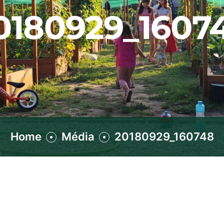
0180929_1607
Home
Média
20180929_160748