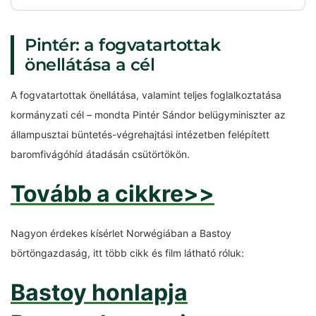
Pintér: a fogvatartottak
önellátása a cél
A fogvatartottak önellátása, valamint teljes foglalkoztatása
kormányzati cél – mondta Pintér Sándor belügyminiszter az
állampusztai büntetés-végrehajtási intézetben felépített
baromfivágóhíd átadásán csütörtökön.
Tovább a cikkre>>
Nagyon érdekes kísérlet Norwégiában a Bastoy
börtöngazdaság, itt több cikk és film látható róluk:
Bastoy honlapja