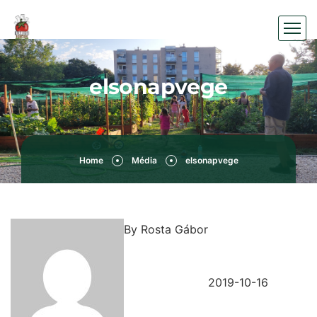
elsonapvege
Home
Média
elsonapvege
By
Rosta Gábor
2019-10-16