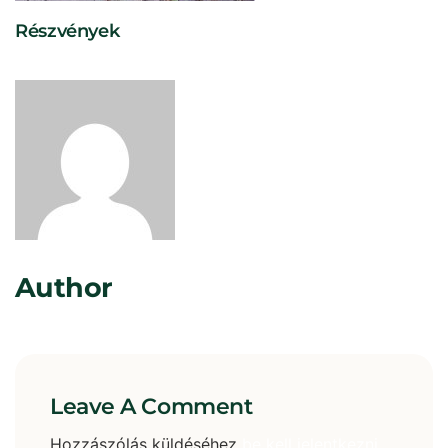
Részvények
Rosta Gábor
Author
Leave A Comment
Hozzászólás küldéséhez
be kell jelentkezni
.