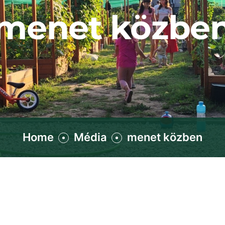
menet közbe
Home
Média
menet közben