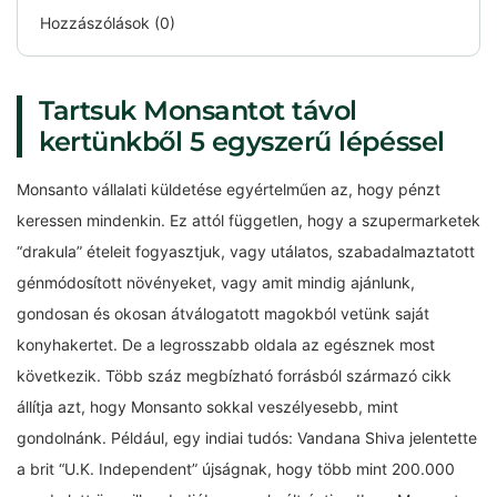
Hozzászólások (0)
Tartsuk Monsantot távol
kertünkből 5 egyszerű lépéssel
Monsanto vállalati küldetése egyértelműen az, hogy pénzt
keressen mindenkin. Ez attól független, hogy a szupermarketek
“drakula” ételeit fogyasztjuk, vagy utálatos, szabadalmaztatott
génmódosított növényeket, vagy amit mindig ajánlunk,
gondosan és okosan átválogatott magokból vetünk saját
konyhakertet. De a legrosszabb oldala az egésznek most
következik. Több száz megbízható forrásból származó cikk
állítja azt, hogy Monsanto sokkal veszélyesebb, mint
gondolnánk. Például, egy indiai tudós: Vandana Shiva jelentette
a brit “U.K. Independent” újságnak, hogy több mint 200.000