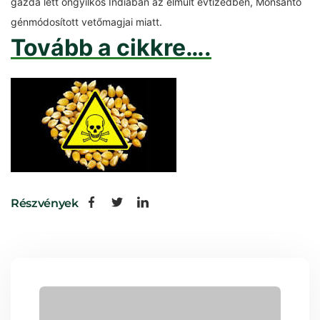
gazda lett öngyilkos Indiában az elmúlt évtizedben, Monsanto
génmódosított vetőmagjai miatt.
Tovább a cikkre….
Részvények