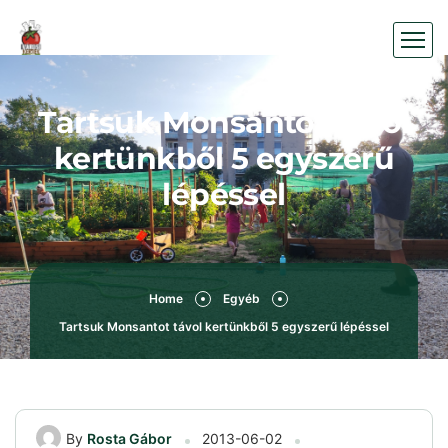
Tartsuk Monsantot távol
kertünkből 5 egyszerű
lépéssel
Home
Egyéb
Tartsuk Monsantot távol kertünkből 5 egyszerű lépéssel
By
Rosta Gábor
2013-06-02