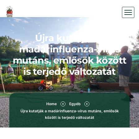
Újra kutatják a
madárinfluenza-vírus
mutáns, emlősök között
is terjedő változatát
Home
Egyéb
Újra kutatják a madárinfluenza-vírus mutáns, emlősök
között is terjedő változatát