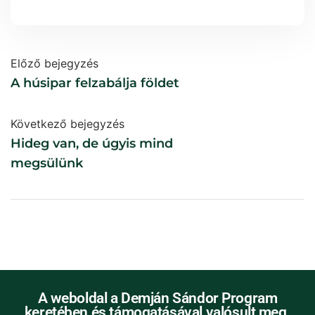
Előző bejegyzés
A húsipar felzabálja földet
Következő bejegyzés
Hideg van, de úgyis mind
megsülünk
A weboldal a Demján Sándor Program
keretében és támogatásával valósult meg.