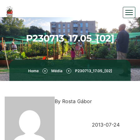
P230713_17.05_[02]
Home
Média
P230713_17.05_[02]
By
Rosta Gábor
2013-07-24