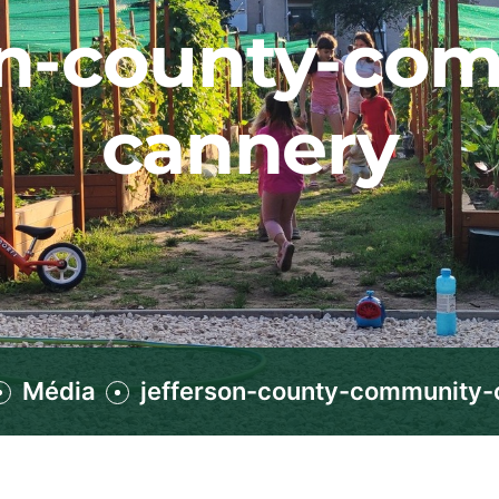
on-county-co
cannery
Média
jefferson-county-community-