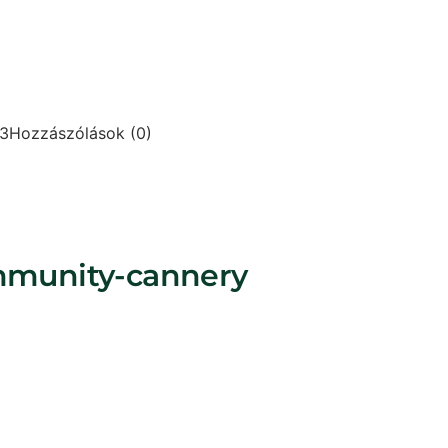
3
Hozzászólások (0)
mmunity-cannery