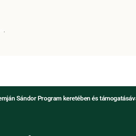
ni
.
emján Sándor Program keretében és támogatásáva