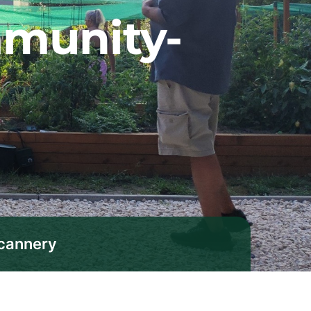
mmunity-
cannery