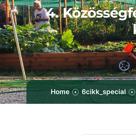
4. Közösségf
Home
6cikk_special