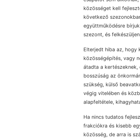
közösséget kell fejleszt
következő szezonokban.
együttműködésre bírjuk 
szezont, és felkészülj
Elterjedt hiba az, hogy
közösségépítés, vagy n
átadta a kertészeknek, 
bosszúság az önkormány
szükség, külső beavatko
végig vitelében és köz
alapfeltétele, kihagyhat
Ha nincs tudatos fejles
frakciókra és kisebb e
közösség, de arra is s