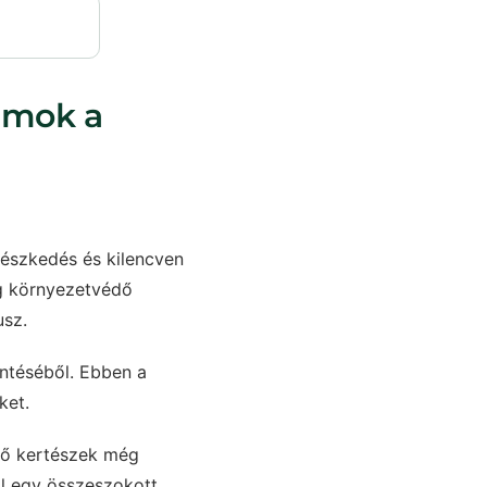
ramok a
észkedés és kilencven
eg környezetvédő
usz.
entéséből. Ebben a
ket.
ndő kertészek még
ől egy összeszokott