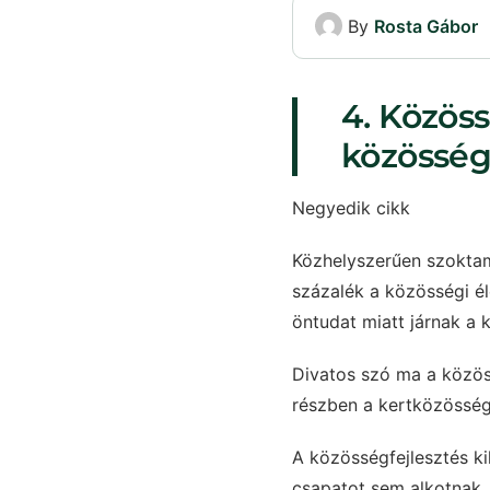
By
Rosta Gábor
4. Közöss
közösség
Negyedik cikk
Közhelyszerűen szoktam
százalék a közösségi é
öntudat miatt járnak a 
Divatos szó ma a közöss
részben a kertközösség
A közösségfejlesztés k
csapatot sem alkotnak, 