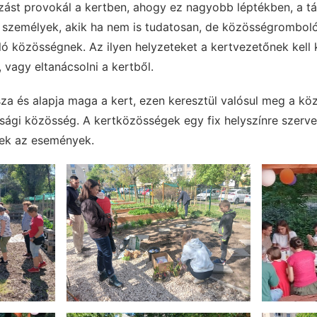
zást provokál a kertben, ahogy ez nagyobb léptékben, a t
k személyek, akik ha nem is tudatosan, de közösségrombo
ló közösségnek. Az ilyen helyzeteket a kertvezetőnek kell 
t, vagy eltanácsolni a kertből.
za és alapja maga a kert, ezen keresztül valósul meg a k
dsági közösség. A kertközösségek egy fix helyszínre szerv
nek az események.