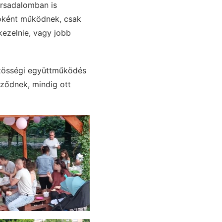
ársadalomban is
lóként működnek, csak
kezelnie, vagy jobb
özösségi együttműködés
eződnek, mindig ott