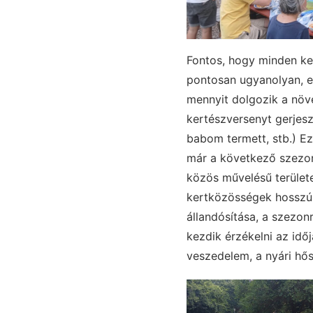
Fontos, hogy minden ke
pontosan ugyanolyan, e
mennyit dolgozik a növ
kertészversenyt gerjes
babom termett, stb.) Ez
már a következő szezon 
közös művelésű területe
kertközösségek hosszú 
állandósítása, a szezo
kezdik érzékelni az id
veszedelem, a nyári hős