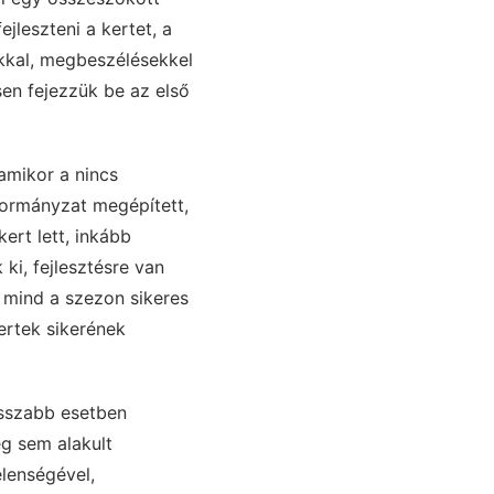
ejleszteni a kertet, a
kkal, megbeszélésekkel
sen fejezzük be az első
 amikor a nincs
kormányzat megépített,
ert lett, inkább
i, fejlesztésre van
 mind a szezon sikeres
ertek sikerének
osszabb esetben
g sem alakult
lenségével,