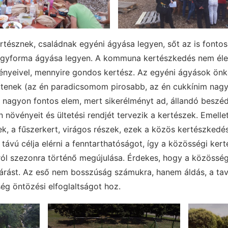
rtésznek, családnak egyéni ágyása legyen, sőt az is fonto
gyforma ágyása legyen. A kommuna kertészkedés nem életk
ényeivel, mennyire gondos kertész. Az egyéni ágyások önk
ztenek (az én paradicsomom pirosabb, az én cukkínim na
 nagyon fontos elem, mert sikerélményt ad, állandó beszéd
növényeit és ültetési rendjét tervezik a kertészek. Emelle
k, a fűszerkert, virágos részek, ezek a közös kertészkedés 
távú célja elérni a fenntarthatóságot, így a közösségi ke
nról szezonra történő megújulása. Érdekes, hogy a közössé
őjárást. Az eső nem bosszúság számukra, hanem áldás, a ta
ég öntözési elfoglaltságot hoz.