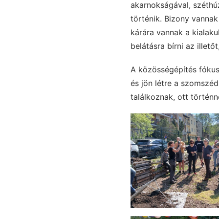
akarnokságával, széthú
történik. Bizony vanna
kárára vannak a kialaku
belátásra bírni az illető
A közösségépítés fókus
és jön létre a szomszé
találkoznak, ott történ