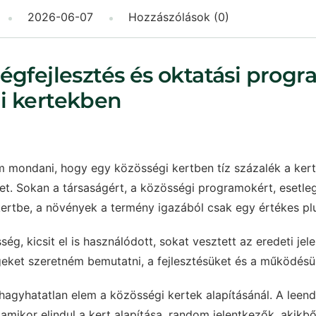
2026-06-07
Hozzászólások (0)
égfejlesztés és oktatási prog
i kertekben
 mondani, hogy egy közösségi kertben tíz százalék a kert
let. Sokan a társaságért, a közösségi programokért, esetl
kertbe, a növények a termény igazából csak egy értékes pl
ég, kicsit el is használódott, sokat vesztett az eredeti jel
eket szeretném bemutatni, a fejlesztésüket és a működésü
ihagyhatatlan elem a közösségi kertek alapításánál. A lee
amikor elindul a kert alapítása, random jelentkezők, akikb