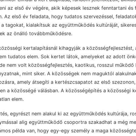
eni az első év végére, akik képesek lesznek fenntartani és f
 Az első év feladata, hogy tudatos szervezéssel, feladato
a tagokat, kialakítsuk az együttműködés kultúráját, sikere
enek az önálló továbbműködésre.
 közösségi kertalapításnál kihagyják a közösségfejlesztést,
em tudatos elem. Sok kertet látok, amelyeket az adott ön
de nem volt közösségfejlesztés, kaotikus, rosszul működő k
zatnak, mint siker. A közösségek nem maguktól alakulnak k
zásra, amely átsegíti a kertészcsapatot az első szezonon,
ben a közösségé válásban. A közösségépítés a közösségi k
atlan elem.
ztés, egyrészt nem alakul ki az együttműködés kultúrája, r
gymással alig együttműködő csoportra szakadhat a még me
zámos példa van, hogy egy-egy személy a maga közösségte