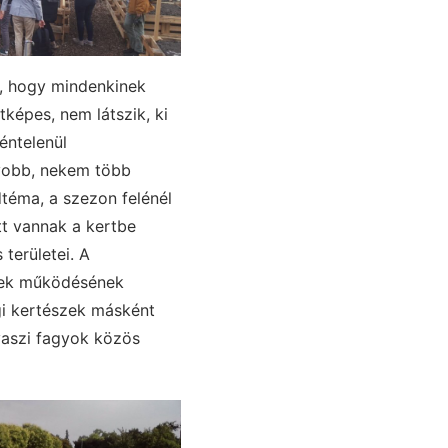
s, hogy mindenkinek
épes, nem látszik, ki
éntelenül
gyobb, nekem több
téma, a szezon felénél
tt vannak a kertbe
területei. A
rtek működésének
gi kertészek másként
vaszi fagyok közös