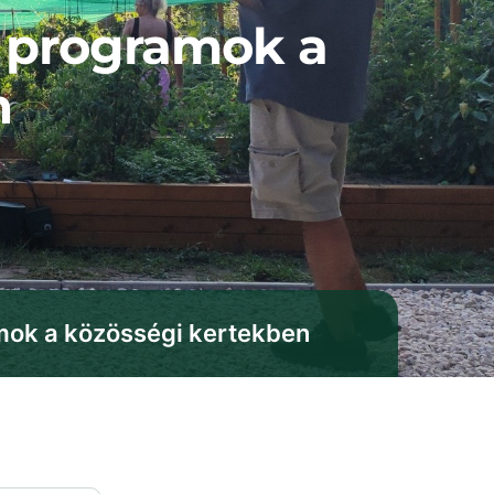
i programok a
n
amok a közösségi kertekben