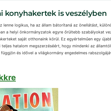
i konyhakertek is veszélyben
z lenne logikus, ha az állam bátorítaná az önellátást, külön
ban a helyi önkormányzatok egyre őrültebb szabályokat ve
hakerteket saját otthonaink körül. Ez egyértelműen egy újab
tti teljes hatalom megszerzéséért, hogy mindenki az államtó
l függjön és idővel a világkormány engedelmes rabszolgájá
kkre