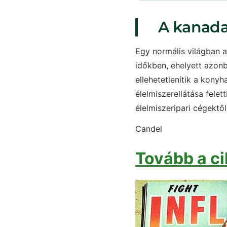
A kanada
Egy normális világban a
időkben, ehelyett azon
ellehetetlenítik a kony
élelmiszerellátása fele
élelmiszeripari cégektő
Candel
Tovább a ci