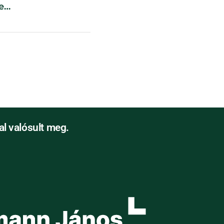
e
Forest
Milan
l valósult meg.