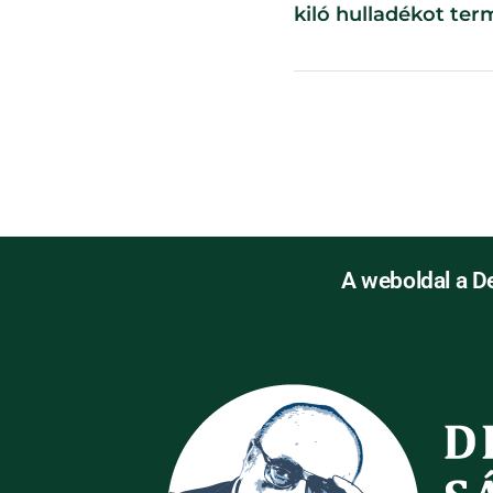
kiló hulladékot ter
A weboldal a D