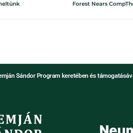
meltünk
Forest Nears CompTh
World's First Vertical 
Nears Completion in 
emján Sándor Program keretében és támogatásáva