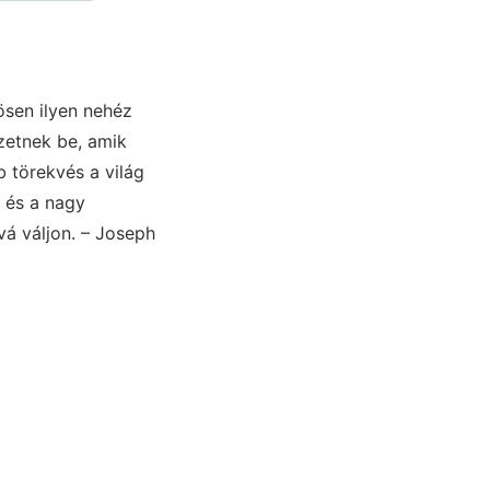
ösen ilyen nehéz
zetnek be, amik
b törekvés a világ
l és a nagy
vá váljon. – Joseph