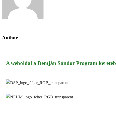
Rosta Gábor
Author
Előző bejegyzés
A kanadai konyhakertek is veszélyben
Következő bejegyzés
Tricycle House Is Off-grid Home and Garden f
A weboldal a Demján Sándor Program keretébe
Kapcsolat