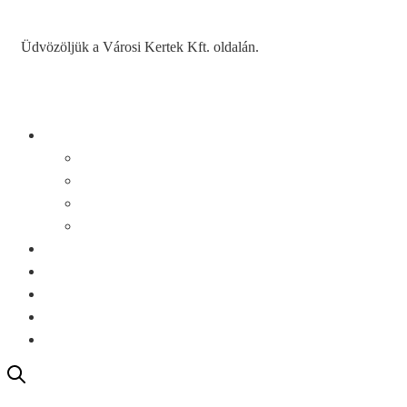
Üdvözöljük a Városi Kertek Kft. oldalán.
Rólunk
Történet
Közösségi kertek könyv
A közösségi kertek hasznai
Sajtó
Szolgáltatások
Galéria
Kertalapítások
Blog
Kapcsolat