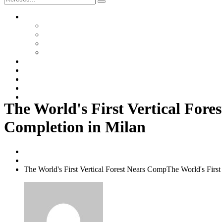
Rólunk
Történet
Közösségi kertek könyv
A közösségi kertek hasznai
Sajtó
Szolgáltatások
Galéria
Kertalapítások
Blog
Kapcsolat
The World's First Vertical Fore
Completion in Milan
Home
Egyéb
The World's First Vertical Forest Nears CompThe World's First