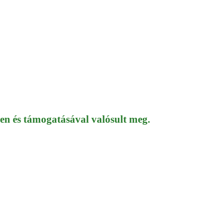
or the Land-Starved
n és támogatásával valósult meg.