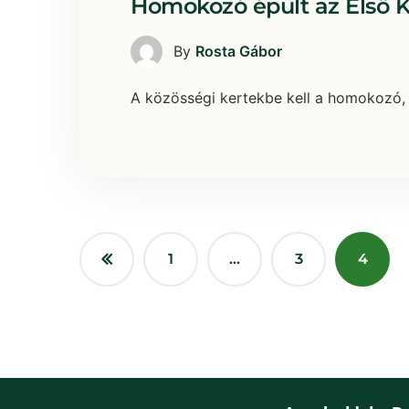
Homokozó épült az Első K
By
Rosta Gábor
A közösségi kertekbe kell a homokozó, v
1
…
3
4