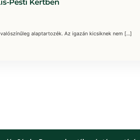
is-Pesti Kertben
alószínűleg alaptartozék. Az igazán kicsiknek nem [...]