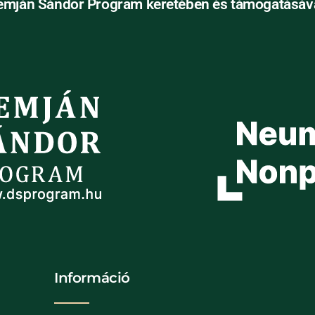
emján Sándor Program keretében és támogatásáva
Információ