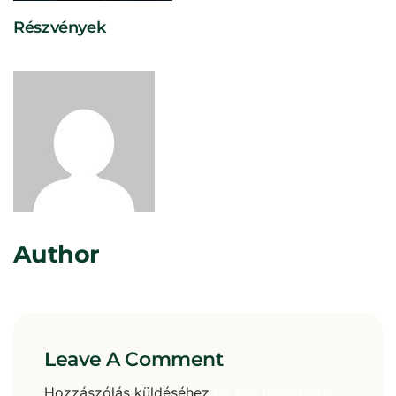
Részvények
Rosta Gábor
Author
Leave A Comment
Hozzászólás küldéséhez
be kell jelentkezni
.