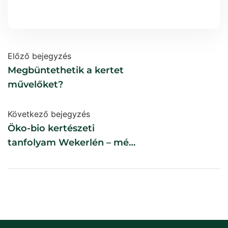
Előző bejegyzés
Megbüntethetik a kertet
művelőket?
Következő bejegyzés
Öko-bio kertészeti
tanfolyam Wekerlén – még
lehet jelentkezni!