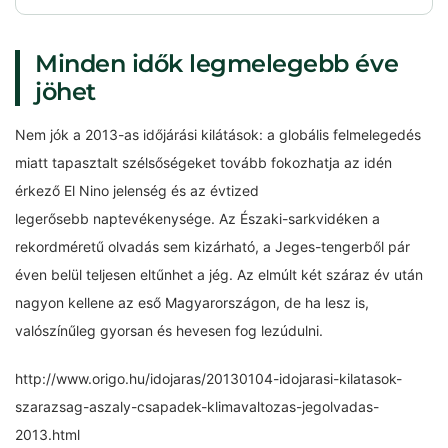
Minden idők legmelegebb éve
jöhet
Nem jók a 2013-as időjárási kilátások: a globális felmelegedés
miatt tapasztalt szélsőségeket tovább fokozhatja az idén
érkező El Nino jelenség és az évtized
legerősebb naptevékenysége. Az Északi-sarkvidéken a
rekordméretű olvadás sem kizárható, a Jeges-tengerből pár
éven belül teljesen eltűnhet a jég. Az elmúlt két száraz év után
nagyon kellene az eső Magyarországon, de ha lesz is,
valószínűleg gyorsan és hevesen fog lezúdulni.
http://www.origo.hu/idojaras/20130104-idojarasi-kilatasok-
szarazsag-aszaly-csapadek-klimavaltozas-jegolvadas-
2013.html