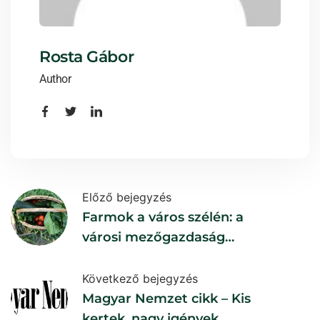
Rosta Gábor
Author
Előző bejegyzés
Farmok a város szélén: a
városi mezőgazdaság
szerepe a fenntartható
élelmiszer ellátásban
Következő bejegyzés
Magyar Nemzet cikk – Kis
kertek, nagy igények