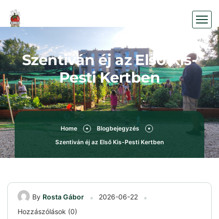
Szentiván éj az Első Kis-
Pesti Kertben
Home
Blogbejegyzés
Szentiván éj az Első Kis-Pesti Kertben
By
Rosta Gábor
2026-06-22
Hozzászólások (0)