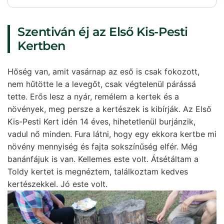
Szentiván éj az Első Kis-Pesti
Kertben
Hőség van, amit vasárnap az eső is csak fokozott,
nem hűtötte le a levegőt, csak végtelenül párássá
tette. Erős lesz a nyár, remélem a kertek és a
növények, meg persze a kertészek is kibírják. Az Első
Kis-Pesti Kert idén 14 éves, hihetetlenül burjánzik,
vadul nő minden. Fura látni, hogy egy ekkora kertbe mi
növény mennyiség és fajta sokszínűség elfér. Még
banánfájuk is van. Kellemes este volt. Átsétáltam a
Toldy kertet is megnéztem, találkoztam kedves
kertészekkel. Jó este volt.