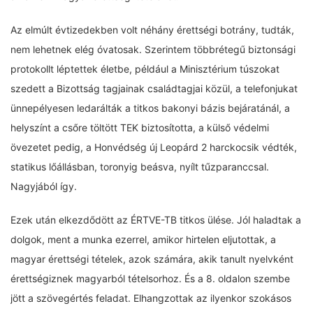
Az elmúlt évtizedekben volt néhány érettségi botrány, tudták,
nem lehetnek elég óvatosak. Szerintem többrétegű biztonsági
protokollt léptettek életbe, például a Minisztérium túszokat
szedett a Bizottság tagjainak családtagjai közül, a telefonjukat
ünnepélyesen ledarálták a titkos bakonyi bázis bejáratánál, a
helyszínt a csőre töltött TEK biztosította, a külső védelmi
övezetet pedig, a Honvédség új Leopárd 2 harckocsik védték,
statikus lőállásban, toronyig beásva, nyílt tűzparanccsal.
Nagyjából így.
Ezek után elkezdődött az ÉRTVE-TB titkos ülése. Jól haladtak a
dolgok, ment a munka ezerrel, amikor hirtelen eljutottak, a
magyar érettségi tételek, azok számára, akik tanult nyelvként
érettségiznek magyarból tételsorhoz. És a 8. oldalon szembe
jött a szövegértés feladat. Elhangzottak az ilyenkor szokásos