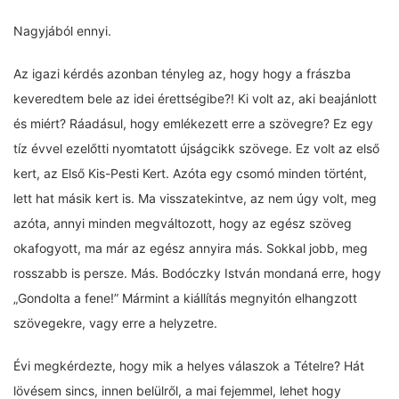
Nagyjából ennyi.
Az igazi kérdés azonban tényleg az, hogy hogy a frászba
keveredtem bele az idei érettségibe?! Ki volt az, aki beajánlott
és miért? Ráadásul, hogy emlékezett erre a szövegre? Ez egy
tíz évvel ezelőtti nyomtatott újságcikk szövege. Ez volt az első
kert, az Első Kis-Pesti Kert. Azóta egy csomó minden történt,
lett hat másik kert is. Ma visszatekintve, az nem úgy volt, meg
azóta, annyi minden megváltozott, hogy az egész szöveg
okafogyott, ma már az egész annyira más. Sokkal jobb, meg
rosszabb is persze. Más. Bodóczky István mondaná erre, hogy
„Gondolta a fene!” Mármint a kiállítás megnyitón elhangzott
szövegekre, vagy erre a helyzetre.
Évi megkérdezte, hogy mik a helyes válaszok a Tételre? Hát
lövésem sincs, innen belülről, a mai fejemmel, lehet hogy