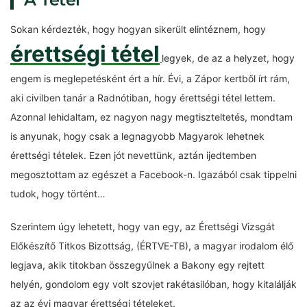
Sokan kérdezték, hogy hogyan sikerült elintéznem, hogy
érettségi tétel
legyek, de az a helyzet, hogy
engem is meglepetésként ért a hír. Évi, a Zápor kertből írt rám,
aki civilben tanár a Radnótiban, hogy érettségi tétel lettem.
Azonnal lehidaltam, ez nagyon nagy megtiszteltetés, mondtam
is anyunak, hogy csak a legnagyobb Magyarok lehetnek
érettségi tételek. Ezen jót nevettünk, aztán ijedtemben
megosztottam az egészet a Facebook-n. Igazából csak tippelni
tudok, hogy történt…
Szerintem úgy lehetett, hogy van egy, az Érettségi Vizsgát
Előkészítő Titkos Bizottság, (ÉRTVE-TB), a magyar irodalom élő
legjava, akik titokban összegyűlnek a Bakony egy rejtett
helyén, gondolom egy volt szovjet rakétasilóban, hogy kitalálják
az az évi magyar érettségi tételeket.