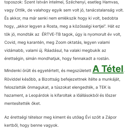
toposzok: Szent István intelmei, Széchenyi, esetleg Hamvas,
vagy Ottlik, de valahogy egyik sem volt jó, tanácstalanság volt.
És akkor, ma már senki nem emlékszik hogy ki volt, bedobta
hogy, „akkor legyen a Rosta, meg a közösségi kertjei”. Hát ez
tök jó, mondták az ÉRTVE-TB tagok, úgy is nyomorult év volt,
Covid, meg karantén, meg Zoom oktatás, legyen valami
vidámabb, valami új. Ráadásul, ha valaki megbukik az
érettségin, simán mondhatjuk, hogy fennakadt a rostán.
A Tétel
Mindenki örült és egyetértett, és megszületett
.
Röviddel később, a Bizottság befejezettnek ítélte a munkáját,
feloszlatták önmagukat, a túszokat elengedték, a TEK is
hazament, a Leopárdok is kifaroltak a lőállásokból és lőszer
mentesítették őket.
Az érettségi tételsor meg kiment és utólag Évi szólt a Zápor
kertből, hogy benne vagyok.