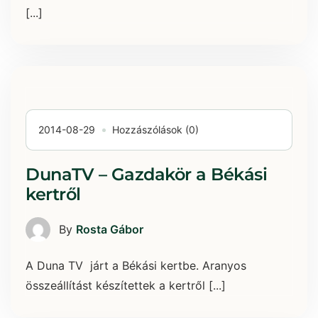
[...]
2014-08-29
Hozzászólások (0)
DunaTV – Gazdakör a Békási
kertről
By
Rosta Gábor
A Duna TV járt a Békási kertbe. Aranyos
összeállítást készítettek a kertről [...]