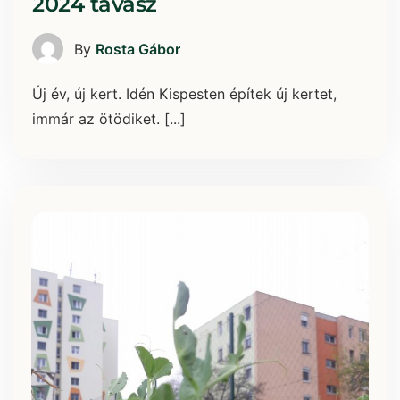
2024 tavasz
By
Rosta Gábor
Új év, új kert. Idén Kispesten építek új kertet,
immár az ötödiket. [...]