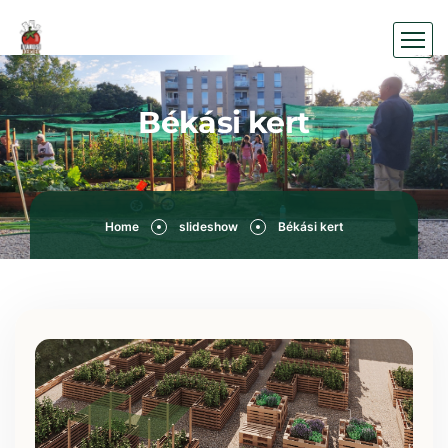
Békási kert
Home
slideshow
Békási kert