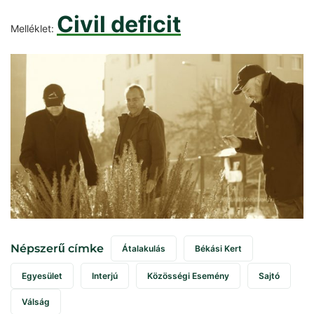
Civil deficit
Melléklet:
Népszerű címke
Átalakulás
Békási Kert
Egyesület
Interjú
Közösségi Esemény
Sajtó
Válság