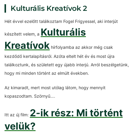
Kulturális Kreatívok 2
Hét évvel ezelőtt találkoztam Fogel Frigyessel, aki interjút
Kulturális
készített velem, a
Kreatívok
hírfolyamba az akkor még csak
kezdődő kertalapításról. Azóta eltelt hét év és most újra
találkoztunk, és született egy újabb interjú. Arról beszélgetünk,
hogy mi minden történt az elmúlt években.
Az kimaradt, mert most utólag látom, hogy mennyit
kopaszodtam. Szörnyű….
2-ik rész: Mi történt
Itt az új film:
velük?