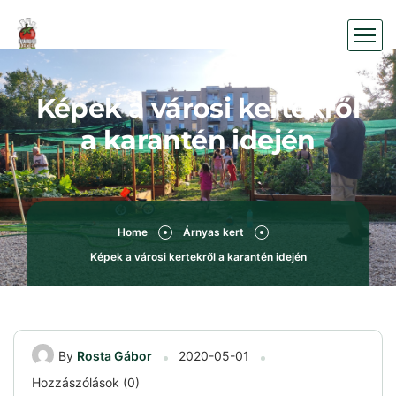
Képek a városi kertekről
a karantén idején
Home
Árnyas kert
Képek a városi kertekről a karantén idején
By
Rosta Gábor
2020-05-01
Hozzászólások (0)