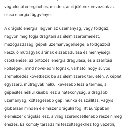
végtelenül energiaéhes, minden, amit jólétnek nevezünk az
olcsó energia függvénye.
A dráguló energia, legyen az üzemanyag, vagy földgáz,
nagyon meg fogja drágítani az élelmiszertermelést,
mezőgazdasági gépek üzemanyagéhsége, a földgázból
készülő műtrágyák árának elszabadulása és mennyiségi
csökkenése, az öntözési energia drágulása, és a szállítási
költségek, mind növekedni fognak, várható, hogy súlyos
áremelkedés következik be az élelmiszerek területén. A képlet
egyszerű, műtrágyák nélkül kevesebb lesz a termés, a
gépesítés nélkül kisebb lesz a hatékonyság, a drágább
üzemanyag, költségesebb gépi munka és szállítás, vagyis
globálisan minden élelmiszer drágulni fog. Itt Európában
élelmiszer drágulás lesz, a világ szerencsétlenebb részein meg
éhezés. Ez komoly társadalmi feszültségekhez fog vezetni,