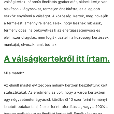
válságkertek, háborús önellátás gyakorlatát, akinek kertje van,
alakítson ki ágyásokat, termeljen önellátásra, ez a legjobb
eszköz enyhíteni a válságot. A közösségi kertek, meg növeljék
a termelést, amennyire lehet. Félek, hogy lesznek rablások,
terménylopás, ha bekövetkezik az energiaszegénység és
élelmiszer drágulás, nem fogják tisztelni a közösségi kertészek
munkáját, elveszik, amit tudnak.
A válságkertekről itt írtam.
Mi a matek?
Az elmúlt másfél évtizedben néhány kertben készítettünk kert
statisztikákat. Az eredmény az volt, hogy a városi kertekben
egy négyzetméter ágyásról, körülbelül 10 ezer forint terményt
lehetett betakarítani, 2 ezer forint ráfordítással, vagyis 400%-s
haszon realizálható az önellátó kertekből. Egyébként ez az