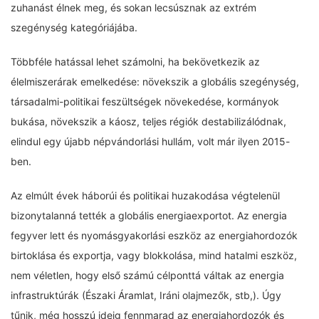
zuhanást élnek meg, és sokan lecsúsznak az extrém
szegénység kategóriájába.
Többféle hatással lehet számolni, ha bekövetkezik az
élelmiszerárak emelkedése: növekszik a globális szegénység,
társadalmi-politikai feszültségek növekedése, kormányok
bukása, növekszik a káosz, teljes régiók destabilizálódnak,
elindul egy újabb népvándorlási hullám, volt már ilyen 2015-
ben.
Az elmúlt évek háborúi és politikai huzakodása végtelenül
bizonytalanná tették a globális energiaexportot. Az energia
fegyver lett és nyomásgyakorlási eszköz az energiahordozók
birtoklása és exportja, vagy blokkolása, mind hatalmi eszköz,
nem véletlen, hogy első számú célponttá váltak az energia
infrastruktúrák (Északi Áramlat, Iráni olajmezők, stb,). Úgy
tűnik, még hosszú ideig fennmarad az energiahordozók és