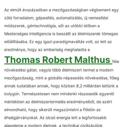
Az elmúlt évszázadban a mezőgazdaságban végbement egy
zöld forradalom, gépesítés, automatizálás, új nemesítési
módszerek, géntechnológia, sőt az utóbbi időben a
Mesterséges Intelligencia is beszállt az élelmiszerek tömeges
előállításába. Ez egy igazi paradigmaváltás volt, az lett az
eredménye, hogy az emberiség meghaladta a
Thomas Robert Malthus
féle
növekedési gátat, vagyis több élelmiszert termel a modern
mezőgazdaság, mint a globális népesedés növekedése, főleg
annak tudatában annak, hogy közben 8,2 milliárdan lettünk a
bolygón. Természetesen nem mindenki részesedik egyenlő
mértékben az élelmiszertermelés eredményeiből, de azért
elmondható, hogy sikerült megszüntetni a Földön az
éhségjárványokat. Az olcsó energia lett a legfontosabb
alapeleme a modern életnek, a technikai civilizációnk