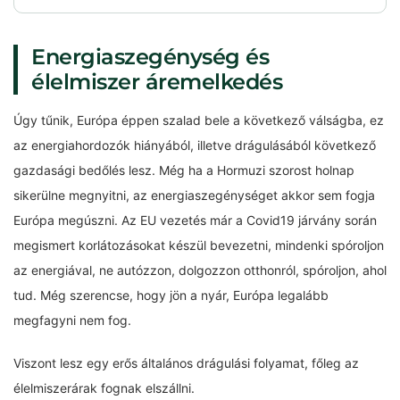
Energiaszegénység és
élelmiszer áremelkedés
Úgy tűnik, Európa éppen szalad bele a következő válságba, ez
az energiahordozók hiányából, illetve drágulásából következő
gazdasági bedőlés lesz. Még ha a Hormuzi szorost holnap
sikerülne megnyitni, az energiaszegénységet akkor sem fogja
Európa megúszni. Az EU vezetés már a Covid19 járvány során
megismert korlátozásokat készül bevezetni, mindenki spóroljon
az energiával, ne autózzon, dolgozzon otthonról, spóroljon, ahol
tud. Még szerencse, hogy jön a nyár, Európa legalább
megfagyni nem fog.
Viszont lesz egy erős általános drágulási folyamat, főleg az
élelmiszerárak fognak elszállni.