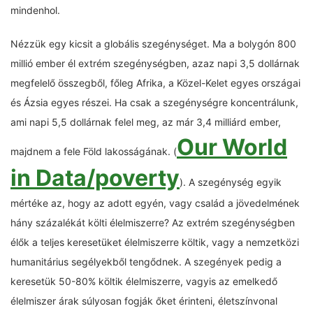
mindenhol.
Nézzük egy kicsit a globális szegénységet. Ma a bolygón 800
millió ember él extrém szegénységben, azaz napi 3,5 dollárnak
megfelelő összegből, főleg Afrika, a Közel-Kelet egyes országai
és Ázsia egyes részei. Ha csak a szegénységre koncentrálunk,
ami napi 5,5 dollárnak felel meg, az már 3,4 milliárd ember,
Our World
majdnem a fele Föld lakosságának. (
in Data/poverty
). A szegénység egyik
mértéke az, hogy az adott egyén, vagy család a jövedelmének
hány százalékát költi élelmiszerre? Az extrém szegénységben
élők a teljes keresetüket élelmiszerre költik, vagy a nemzetközi
humanitárius segélyekből tengődnek. A szegények pedig a
keresetük 50-80% költik élelmiszerre, vagyis az emelkedő
élelmiszer árak súlyosan fogják őket érinteni, életszínvonal