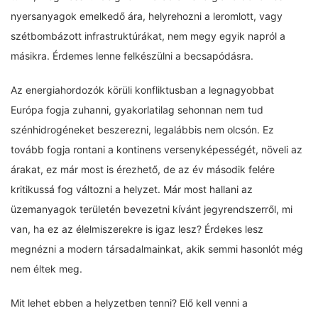
nyersanyagok emelkedő ára, helyrehozni a leromlott, vagy
szétbombázott infrastruktúrákat, nem megy egyik napról a
másikra. Érdemes lenne felkészülni a becsapódásra.
Az energiahordozók körüli konfliktusban a legnagyobbat
Európa fogja zuhanni, gyakorlatilag sehonnan nem tud
szénhidrogéneket beszerezni, legalábbis nem olcsón. Ez
tovább fogja rontani a kontinens versenyképességét, növeli az
árakat, ez már most is érezhető, de az év második felére
kritikussá fog változni a helyzet. Már most hallani az
üzemanyagok területén bevezetni kívánt jegyrendszerről, mi
van, ha ez az élelmiszerekre is igaz lesz? Érdekes lesz
megnézni a modern társadalmainkat, akik semmi hasonlót még
nem éltek meg.
Mit lehet ebben a helyzetben tenni? Elő kell venni a