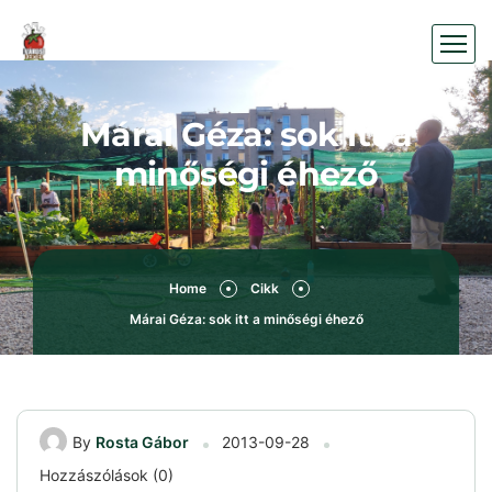
Márai Géza: sok itt a
minőségi éhező
Home
Cikk
Márai Géza: sok itt a minőségi éhező
By
Rosta Gábor
2013-09-28
Hozzászólások (0)