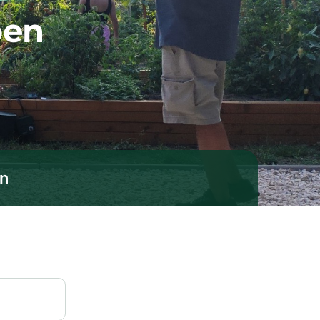
ben
en