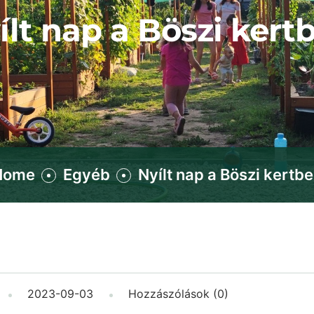
ílt nap a Böszi kert
Home
Egyéb
Nyílt nap a Böszi kertb
2023-09-03
Hozzászólások (0)