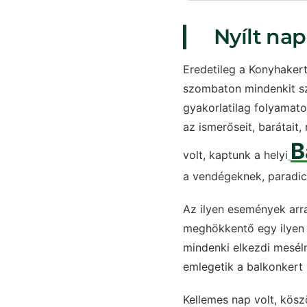
Nyílt nap
Eredetileg a Konyhakert
szombaton mindenkit sze
gyakorlatilag folyamato
az ismerőseit, barátait
B
volt, kaptunk a helyi
a vendégeknek, paradic
Az ilyen események arra
meghökkentő egy ilyen 
mindenki elkezdi meséln
emlegetik a balkonkert
Kellemes nap volt, kösz