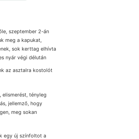
lőle, szeptember 2-án
tuk meg a kapukat,
nek, sok kerttag elhívta
es nyár végi délután
k az asztalra kostolót
 elismerést, tényleg
ás, jellemző, hogy
régen, meg sokan
 egy új színfoltot a