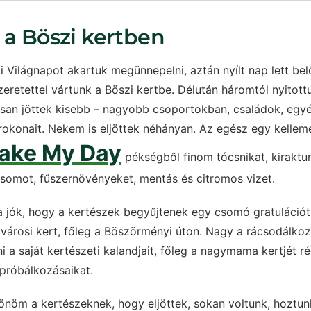
 a Böszi kertben
i Világnapot akartuk megünnepelni, aztán nyílt nap lett be
retettel vártunk a Böszi kertbe. Délután háromtól nyitot
san jöttek kisebb – nagyobb csoportokban, családok, egyé
, rokonait. Nekem is eljöttek néhányan. Az egész egy kellem
ake My Day
pékségből finom tócsnikat, kiraktun
somot, fűszernövényeket, mentás és citromos vizet.
 jók, hogy a kertészek begyűjtenek egy csomó gratulációt,
városi kert, főleg a Böszörményi úton. Nagy a rácsodálkoz
i a saját kertészeti kalandjait, főleg a nagymama kertjét 
 próbálkozásaikat.
önöm a kertészeknek, hogy eljöttek, sokan voltunk, hoztunk