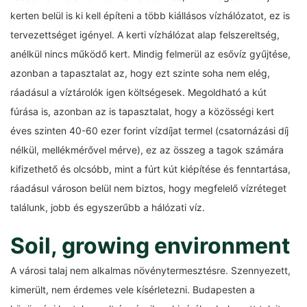
kerten belül is ki kell építeni a több kiállásos vízhálózatot, ez is
tervezettséget igényel. A kerti vízhálózat alap felszereltség,
anélkül nincs működő kert. Mindig felmerül az esővíz gyűjtése,
azonban a tapasztalat az, hogy ezt szinte soha nem elég,
ráadásul a víztárolók igen költségesek. Megoldható a kút
fúrása is, azonban az is tapasztalat, hogy a közösségi kert
éves szinten 40-60 ezer forint vízdíjat termel (csatornázási díj
nélkül, mellékmérővel mérve), ez az összeg a tagok számára
kifizethető és olcsóbb, mint a fúrt kút kiépítése és fenntartása,
ráadásul városon belül nem biztos, hogy megfelelő vízréteget
találunk, jobb és egyszerűbb a hálózati víz.
Soil, growing environment
A városi talaj nem alkalmas növénytermesztésre. Szennyezett,
kimerült, nem érdemes vele kísérletezni. Budapesten a