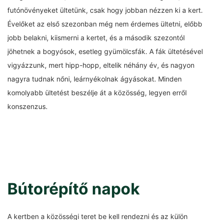
futónövényeket ültetünk, csak hogy jobban nézzen ki a kert.
Évelőket az első szezonban még nem érdemes ültetni, előbb
jobb belakni, kiismerni a kertet, és a második szezontól
jöhetnek a bogyósok, esetleg gyümölcsfák. A fák ültetésével
vigyázzunk, mert hipp-hopp, eltelik néhány év, és nagyon
nagyra tudnak nőni, leárnyékolnak ágyásokat. Minden
komolyabb ültetést beszélje át a közösség, legyen erről
konszenzus.
Bútorépítő napok
A kertben a közösségi teret be kell rendezni és az külön