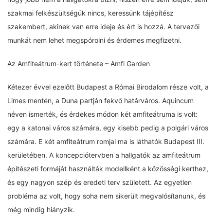
szakmai felkészültségük nincs, keressünk tájépítész
szakembert, akinek van erre ideje és ért is hozzá. A tervezői
munkát nem lehet megspórolni és érdemes megfizetni.
Az Amfiteátrum-kert története – Amfi Garden
Kétezer évvel ezelőtt Budapest a Római Birodalom része volt, a
Limes mentén, a Duna partján fekvő határváros. Aquincum
néven ismerték, és érdekes módon két amfiteátruma is volt:
egy a katonai város számára, egy kisebb pedig a polgári város
számára. E két amfiteátrum romjai ma is láthatók Budapest III.
kerületében. A koncepciótervben a hallgatók az amfiteátrum
építészeti formáját használták modellként a közösségi kerthez,
és egy nagyon szép és eredeti terv született. Az egyetlen
probléma az volt, hogy soha nem sikerült megvalósítanunk, és
még mindig hiányzik.