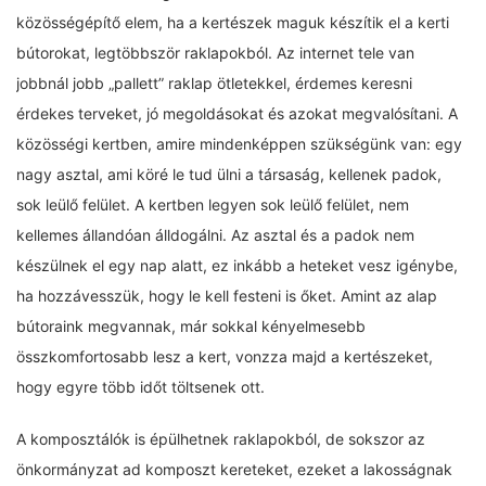
közösségépítő elem, ha a kertészek maguk készítik el a kerti
bútorokat, legtöbbször raklapokból. Az internet tele van
jobbnál jobb „pallett” raklap ötletekkel, érdemes keresni
érdekes terveket, jó megoldásokat és azokat megvalósítani. A
közösségi kertben, amire mindenképpen szükségünk van: egy
nagy asztal, ami köré le tud ülni a társaság, kellenek padok,
sok leülő felület. A kertben legyen sok leülő felület, nem
kellemes állandóan álldogálni. Az asztal és a padok nem
készülnek el egy nap alatt, ez inkább a heteket vesz igénybe,
ha hozzávesszük, hogy le kell festeni is őket. Amint az alap
bútoraink megvannak, már sokkal kényelmesebb
összkomfortosabb lesz a kert, vonzza majd a kertészeket,
hogy egyre több időt töltsenek ott.
A komposztálók is épülhetnek raklapokból, de sokszor az
önkormányzat ad komposzt kereteket, ezeket a lakosságnak