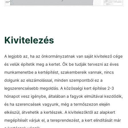
Kivitelezés
A legjobb az, ha az önkormányzatnak van saját kivitelező cége
és velük építetik meg a kertet. Ők be tudják tervezni az éves
munkamenetbe a kertépítést, szakembereik vannak, nincs
dolgunk az elszámolással, minden szempontból ez a
legszerencsésebb megoldás. A közösségi kert építése 2-3
hónapot vesz igénybe, általában a fagyok elmúltával kezdődik,
és ha szerencsések vagyunk, még a termőszezon elején
elkészül, átvehetik a kertészek. A kivitelezőktől az alapkert
megépítését várjuk el, a tereprendezést, a kert elindítását már