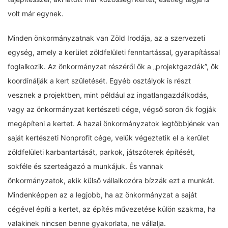
volt már egynek.
Minden önkormányzatnak van Zöld Irodája, az a szervezeti
egység, amely a kerület zöldfelületi fenntartással, gyarapítással
foglalkozik. Az önkormányzat részéről ők a „projektgazdák”, ők
koordinálják a kert születését. Egyéb osztályok is részt
vesznek a projektben, mint például az ingatlangazdálkodás,
vagy az önkormányzat kertészeti cége, végső soron ők fogják
megépíteni a kertet. A hazai önkormányzatok legtöbbjének van
saját kertészeti Nonprofit cége, velük végeztetik el a kerület
zöldfelületi karbantartását, parkok, játszóterek építését,
sokféle és szerteágazó a munkájuk. És vannak
önkormányzatok, akik külső vállalkozóra bízzák ezt a munkát.
Mindenképpen az a legjobb, ha az önkormányzat a saját
cégével építi a kertet, az építés művezetése külön szakma, ha
valakinek nincsen benne gyakorlata, ne vállalja.