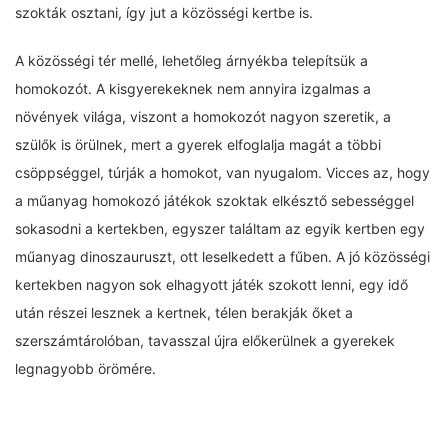
szokták osztani, így jut a közösségi kertbe is.
A közösségi tér mellé, lehetőleg árnyékba telepítsük a
homokozót. A kisgyerekeknek nem annyira izgalmas a
növények világa, viszont a homokozót nagyon szeretik, a
szülők is örülnek, mert a gyerek elfoglalja magát a többi
csöppséggel, túrják a homokot, van nyugalom. Vicces az, hogy
a műanyag homokozó játékok szoktak elkésztő sebességgel
sokasodni a kertekben, egyszer találtam az egyik kertben egy
műanyag dinoszauruszt, ott leselkedett a fűben. A jó közösségi
kertekben nagyon sok elhagyott játék szokott lenni, egy idő
után részei lesznek a kertnek, télen berakják őket a
szerszámtárolóban, tavasszal újra előkerülnek a gyerekek
legnagyobb örömére.