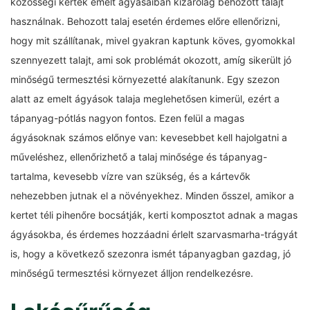
közösségi kertek emelt ágyásaiban kizárólag behozott talajt
használnak. Behozott talaj esetén érdemes előre ellenőrizni,
hogy mit szállítanak, mivel gyakran kaptunk köves, gyomokkal
szennyezett talajt, ami sok problémát okozott, amíg sikerült jó
minőségű termesztési környezetté alakítanunk. Egy szezon
alatt az emelt ágyások talaja meglehetősen kimerül, ezért a
tápanyag-pótlás nagyon fontos. Ezen felül a magas
ágyásoknak számos előnye van: kevesebbet kell hajolgatni a
műveléshez, ellenőrizhető a talaj minősége és tápanyag-
tartalma, kevesebb vízre van szükség, és a kártevők
nehezebben jutnak el a növényekhez. Minden ősszel, amikor a
kertet téli pihenőre bocsátják, kerti komposztot adnak a magas
ágyásokba, és érdemes hozzáadni érlelt szarvasmarha-trágyát
is, hogy a következő szezonra ismét tápanyagban gazdag, jó
minőségű termesztési környezet álljon rendelkezésre.