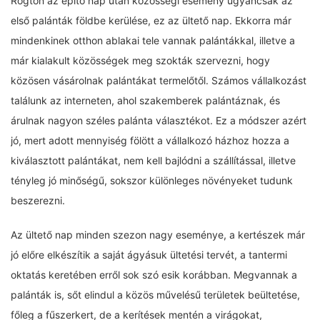
Rögtön az építő nap után közösségi esemény ugyancsak az
első palánták földbe kerülése, ez az ültető nap. Ekkorra már
mindenkinek otthon ablakai tele vannak palántákkal, illetve a
már kialakult közösségek meg szokták szervezni, hogy
közösen vásárolnak palántákat termelőtől. Számos vállalkozást
találunk az interneten, ahol szakemberek palántáznak, és
árulnak nagyon széles palánta választékot. Ez a módszer azért
jó, mert adott mennyiség fölött a vállalkozó házhoz hozza a
kiválasztott palántákat, nem kell bajlódni a szállítással, illetve
tényleg jó minőségű, sokszor különleges növényeket tudunk
beszerezni.
Az ültető nap minden szezon nagy eseménye, a kertészek már
jó előre elkészítik a saját ágyásuk ültetési tervét, a tantermi
oktatás keretében erről sok szó esik korábban. Megvannak a
palánták is, sőt elindul a közös művelésű területek beültetése,
főleg a fűszerkert, de a kerítések mentén a virágokat,