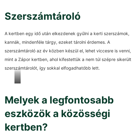
Szerszámtároló
A kertben egy idő után elkezdenek gyűlni a kerti szerszámok,
kannák, mindenféle tárgy, ezeket tárolni érdemes. A
szerszámtároló az év közben készül el, lehet viccesre is venni,
mint a Zápor kertben, ahol kifestettük a nem túl szépre sikerült
szerszámtárolót, így sokkal elfogadhatóbb lett.
Zápor
kert
Melyek a legfontosabb
–
eszközök a közösségi
szerszámtároló
festése
kertben?