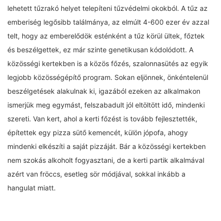
lehetett tűzrakó helyet telepíteni tűzvédelmi okokból. A tűz az
emberiség legősibb találmánya, az elmúlt 4-600 ezer év azzal
telt, hogy az emberelődök esténként a tűz körül ültek, főztek
és beszélgettek, ez már szinte genetikusan kódolódott. A
közösségi kertekben is a közös főzés, szalonnasütés az egyik
legjobb közösségépítő program. Sokan eljönnek, önkéntelenül
beszélgetések alakulnak ki, igazából ezeken az alkalmakon
ismerjük meg egymást, felszabadult jól eltöltött idő, mindenki
szereti. Van kert, ahol a kerti főzést is tovább fejlesztették,
építettek egy pizza sütő kemencét, külön jópofa, ahogy
mindenki elkészíti a saját pizzáját. Bár a közösségi kertekben
nem szokás alkoholt fogyasztani, de a kerti partik alkalmával
azért van fröccs, esetleg sör módjával, sokkal inkább a
hangulat miatt.