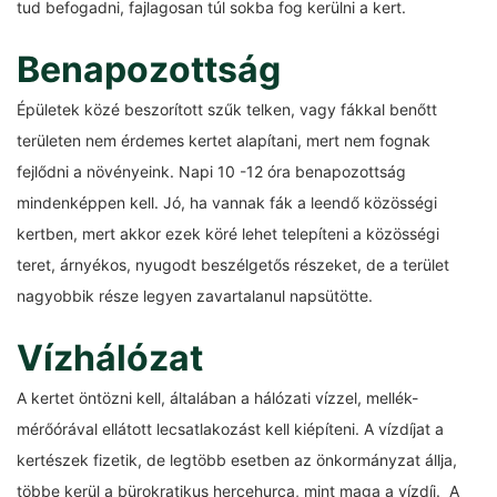
tud befogadni, fajlagosan túl sokba fog kerülni a kert.
Benapozottság
Épületek közé beszorított szűk telken, vagy fákkal benőtt
területen nem érdemes kertet alapítani, mert nem fognak
fejlődni a növényeink. Napi 10 -12 óra benapozottság
mindenképpen kell. Jó, ha vannak fák a leendő közösségi
kertben, mert akkor ezek köré lehet telepíteni a közösségi
teret, árnyékos, nyugodt beszélgetős részeket, de a terület
nagyobbik része legyen zavartalanul napsütötte.
Vízhálózat
A kertet öntözni kell, általában a hálózati vízzel, mellék-
mérőórával ellátott lecsatlakozást kell kiépíteni. A vízdíjat a
kertészek fizetik, de legtöbb esetben az önkormányzat állja,
többe kerül a bürokratikus hercehurca, mint maga a vízdíj. A