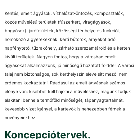
Kerítés, emelt ágyások, vízhálózat-öntözés, komposztálók,
közös művelésű területek (fűszerkert, virágágyások,
bogyósok), járófelületek, közösségi tér helye és funkciói,
homokozó a gyerekeknek, kerti bútorok, árnyékot adó
napfénytető, tűzrakóhely, zárható szerszámtároló és a kerten
kívüli területek. Nagyon fontos, hogy a városban emelt
ágyásokat alkalmazzunk, jó minőségű hozatott földdel. A városi
talaj nem biztonságos, sok kerthelyszín eleve sitt mező, nem
érdemes kockáztatni. Ráadásul az emelt ágyásnak számos
előnye van: kisebbet kell hajolni a műveléshez, magunk tudjuk
alakítani benne a termőföld minőségét, tápanyagtartalmát,
kevesebb vizet igényel, a kártevők is nehezebben férnek a
növényeinkhez.
Koncepciótervek.