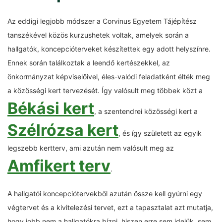
Az eddigi legjobb módszer a Corvinus Egyetem Tájépítész
tanszékével közös kurzushetek voltak, amelyek során a
hallgatók, koncepcióterveket készítettek egy adott helyszínre.
Ennek során találkoztak a leendő kertészekkel, az
önkormányzat képviselőivel, éles-valódi feladatként élték meg
a közösségi kert tervezését. Így valósult meg többek közt a
Békási kert
, a szentendrei közösségi kert a
Szélrózsa kert
, és így született az egyik
legszebb kertterv, ami azután nem valósult meg az
Amfikert terv
.
A hallgatói koncepciótervekből azután össze kell gyúrni egy
végtervet és a kivitelezési tervet, ezt a tapasztalat azt mutatja,
hogy jobb nem a hallgatókra bízni, hiszen erre sem idejük, sem