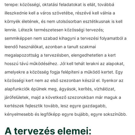
terepe: közösségi, oktatási feladatokat is ellát, továbbá
illeszkednie kell a város szövetébe, részévé kell válnia a
környék életének, és nem utolsósorban esztétikusnak is kell
lennie. Létezik természetesen közösségi tervezés;
semmiképpen nem szabad kihagyni a tervezési folyamatból a
leendő használókat, azonban a tanult szakmai
megalapozottság a tervezésben, elengedhetetlen a kert
hosszú távú működéséhez. Jól kell tehát lerakni az alapokat,
amelyekre a közösség fogja felépíteni a működő kertet. Egy
közösségi kert nem az első szezonban készül el. Ilyenkor az
alapfunkciók épülnek meg, ágyások, kerítés, vízhálózat,
járófelületek, majd a következő szezonokban már maguk a
kertészek fejlesztik tovább, lesz egyre gazdagabb,
kényelmesebb és legfőképp egyre bujább, egyre sokszínűbb.
A tervezés elemei: