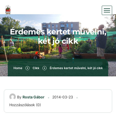
Érdemes kertet művelni,
két jó cikk
Home
Cikk
Érdemes kertet művelni, két jó cikk
By
Rosta Gábor
2014-03-23
Hozzászólások (0)