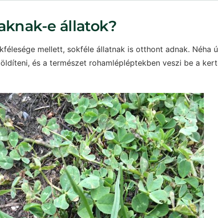
aknak-e állatok?
félesége mellett, sokféle állatnak is otthont adnak. Néha ú
 zöldíteni, és a természet rohamlépléptekben veszi be a ker