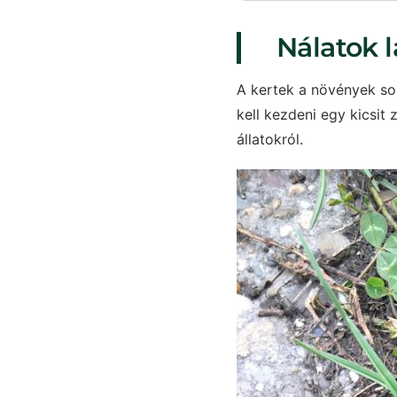
Nálatok l
A kertek a növények sok
kell kezdeni egy kicsit
állatokról.