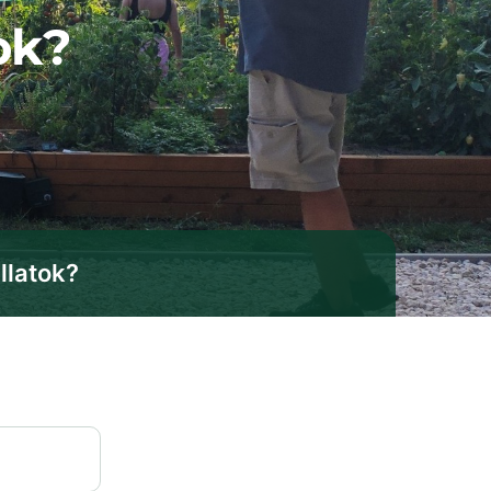
ok?
llatok?