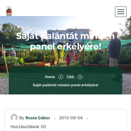
Saját palántát minden
panel erkélyére!
Home
Cikk
Saját palántát minden panel erkélyére!
By
Rosta Gábor
2013-09-04
Hozzászólások (0)