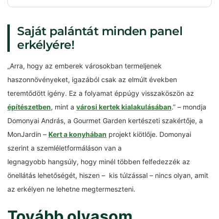
Saját palántát minden panel
erkélyére!
„Arra, hogy az emberek városokban termeljenek
haszonnövényeket, igazából csak az elmúlt években
teremtődött igény. Ez a folyamat éppúgy visszaköszön az
építészetben
, mint a
városi kertek kialakulásában
.” – mondja
Domonyai András, a Gourmet Garden kertészeti szakértője, a
MonJardin –
Kert a konyhában
projekt kiötlője. Domonyai
szerint a szemléletformáláson van a
legnagyobb hangsúly, hogy minél többen felfedezzék az
önellátás lehetőségét, hiszen – kis túlzással – nincs olyan, amit
az erkélyen ne lehetne megtermeszteni.
Tovább olvasom…