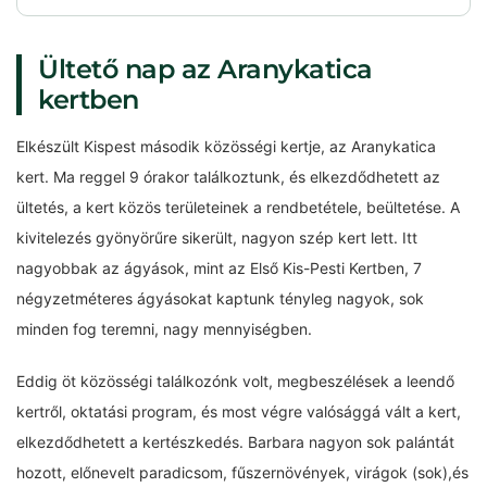
Ültető nap az Aranykatica
kertben
Elkészült Kispest második közösségi kertje, az Aranykatica
kert. Ma reggel 9 órakor találkoztunk, és elkezdődhetett az
ültetés, a kert közös területeinek a rendbetétele, beültetése. A
kivitelezés gyönyörűre sikerült, nagyon szép kert lett. Itt
nagyobbak az ágyások, mint az Első Kis-Pesti Kertben, 7
négyzetméteres ágyásokat kaptunk tényleg nagyok, sok
minden fog teremni, nagy mennyiségben.
Eddig öt közösségi találkozónk volt, megbeszélések a leendő
kertről, oktatási program, és most végre valósággá vált a kert,
elkezdődhetett a kertészkedés. Barbara nagyon sok palántát
hozott, előnevelt paradicsom, fűszernövények, virágok (sok),és