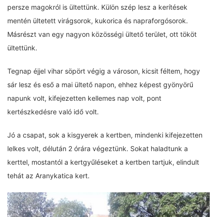
persze magokról is ültettünk. Külön szép lesz a kerítések
mentén ültetett virágsorok, kukorica és napraforgósorok.
Másrészt van egy nagyon közösségi ültető terület, ott tököt
ültettünk.
Tegnap éjjel vihar söpört végig a városon, kicsit féltem, hogy
sár lesz és eső a mai ültető napon, ehhez képest gyönyörű
napunk volt, kifejezetten kellemes nap volt, pont
kertészkedésre való idő volt.
Jó a csapat, sok a kisgyerek a kertben, mindenki kifejezetten
lelkes volt, délután 2 órára végeztünk. Sokat haladtunk a
kerttel, mostantól a kertgyűléseket a kertben tartjuk, elindult
tehát az Aranykatica kert.