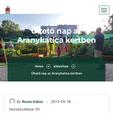
Ültető nap az
Aranykatica kertben
Home
slideshow
Ültető nap az Aranykatica kertben
By
Rosta Gábor
2013-05-18
Hozzászólások (0)