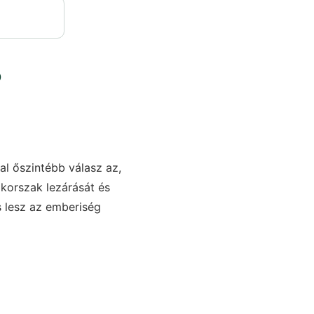
ó
al őszintébb válasz az,
 korszak lezárását és
s lesz az emberiség