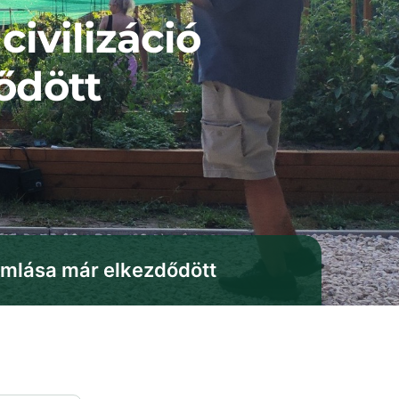
civilizáció
ődött
eomlása már elkezdődött