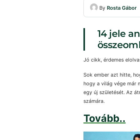
By
Rosta Gábor
14 jele a
összeoml
Jó cikk, érdemes elolva
Sok ember azt hitte, ho
hogy a világ vége már m
egy új születését. Az á
számára.
Tovább..