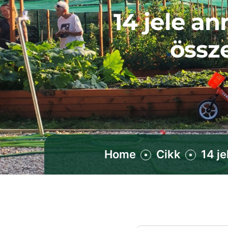
14 jele an
össz
Home
Cikk
14 j