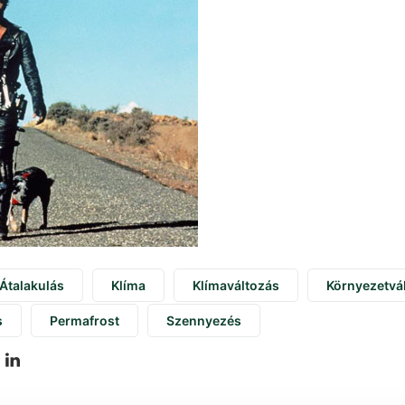
Átalakulás
Klíma
Klímaváltozás
Környezetvá
s
Permafrost
Szennyezés