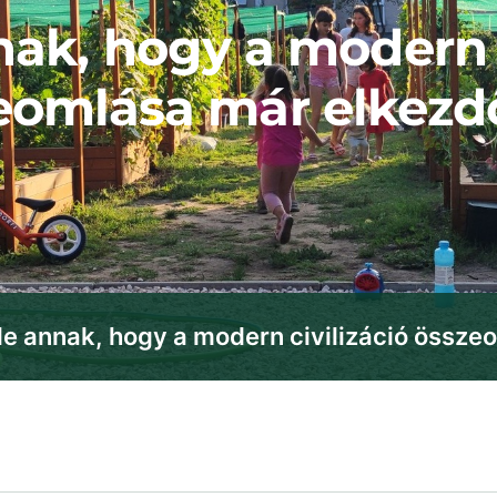
nak, hogy a modern 
eomlása már elkezd
ele annak, hogy a modern civilizáció össz