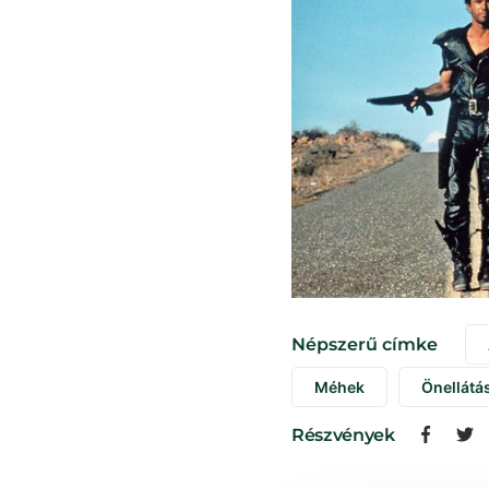
Népszerű címke
Méhek
Önellátá
Részvények