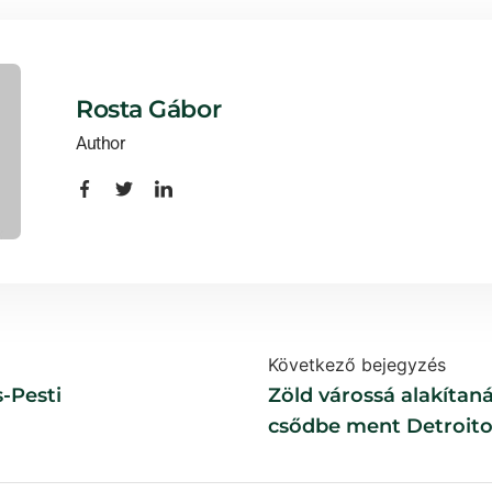
Rosta Gábor
Author
Következő bejegyzés
s-Pesti
Zöld várossá alakítan
csődbe ment Detroito