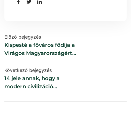
Előző bejegyzés
Kispesté a főváros fődíja a
Virágos Magyarországért
versenyben
Következő bejegyzés
14 jele annak, hogy a
modern civilizáció
összeomlása már
elkezdődött