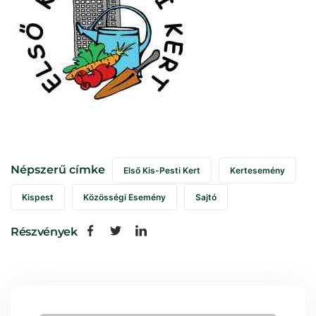
Népszerű címke
Első Kis-Pesti Kert
Kertesemény
Kispest
Közösségi Esemény
Sajtó
Részvények