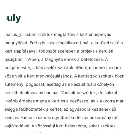
uly
J
Június, júliusban szoktuk megtartani a kert ünnepélyes
megnyitóját. Eddig is sokat foglalkozott már a kerületi sajtó a
kert alapításával, többször szerepelt a projekt a kerületi
újságban, TV-ben, a Megnyitó ennek a betetőzése. A
polgármester, a képviselők szoktak eljönni, mindenki, akinek
köze volt a kert megvalósulásához. A kerttagok szoktak hozni
sütemény, pogácsát, esetleg az elkészült tűzrakóhelyen
készíthetünk valami finomat. Vannak beszédek, de sokkal
inkább érdekes maga a kert és a közösség, akik ekkorra már
eléggé felöltöztették a kertet, az ágyások is kezdenek jól
kinézni. Fontos a szoros együttműködés az önkormányzati
sajtóirodával. A közösségi kert hálás téma, sokat szoktak