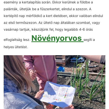
esemény a kertalapítás során. Ekkor kerülnek a földbe a
palánták, ültetjük be a fűszerkertet, elindul a szezon. A
kertépítő nap mérföldkő a kert életében, ekkor valóban elindul
az első termőszezon. Az ültető nap általában szombat, vagy
vasárnap tartjuk, készüljünk fel, hogy legalább 4-6 órás
Növényorvos
elfoglaltság lesz.
segíti a
helyes ültetést.