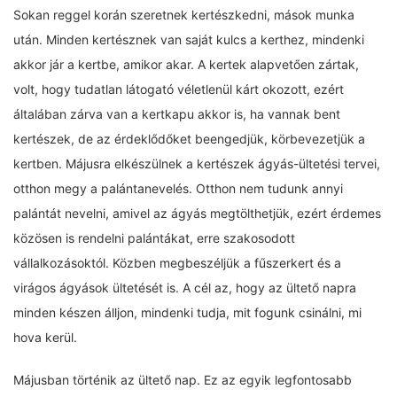
Sokan reggel korán szeretnek kertészkedni, mások munka
után. Minden kertésznek van saját kulcs a kerthez, mindenki
akkor jár a kertbe, amikor akar. A kertek alapvetően zártak,
volt, hogy tudatlan látogató véletlenül kárt okozott, ezért
általában zárva van a kertkapu akkor is, ha vannak bent
kertészek, de az érdeklődőket beengedjük, körbevezetjük a
kertben. Májusra elkészülnek a kertészek ágyás-ültetési tervei,
otthon megy a palántanevelés. Otthon nem tudunk annyi
palántát nevelni, amivel az ágyás megtölthetjük, ezért érdemes
közösen is rendelni palántákat, erre szakosodott
vállalkozásoktól. Közben megbeszéljük a fűszerkert és a
virágos ágyások ültetését is. A cél az, hogy az ültető napra
minden készen álljon, mindenki tudja, mit fogunk csinálni, mi
hova kerül.
Májusban történik az ültető nap. Ez az egyik legfontosabb