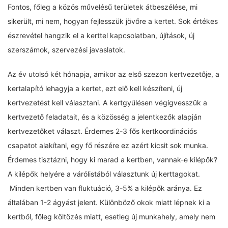
Fontos, főleg a közös művelésű területek átbeszélése, mi
sikerült, mi nem, hogyan fejlesszük jövőre a kertet. Sok értékes
észrevétel hangzik el a kerttel kapcsolatban, újítások, új
szerszámok, szervezési javaslatok.
Az év utolsó két hónapja, amikor az első szezon kertvezetője, a
kertalapító lehagyja a kertet, ezt elő kell készíteni, új
kertvezetést kell választani. A kertgyűlésen végigvesszük a
kertvezető feladatait, és a közösség a jelentkezők alapján
kertvezetőket választ. Érdemes 2-3 fős kertkoordinációs
csapatot alakítani, egy fő részére ez azért kicsit sok munka.
Érdemes tisztázni, hogy ki marad a kertben, vannak-e kilépők?
A kilépők helyére a várólistából választunk új kerttagokat.
Minden kertben van fluktuáció, 3-5% a kilépők aránya. Ez
általában 1-2 ágyást jelent. Különböző okok miatt lépnek ki a
kertből, főleg költözés miatt, esetleg új munkahely, amely nem