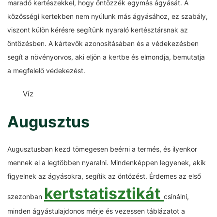
maradó kertészekkel, hogy öntözzék egymás ágyását. A
közösségi kertekben nem nyúlunk más ágyásához, ez szabály,
viszont külön kérésre segítünk nyaraló kertésztársnak az
öntözésben. A kártevők azonosításában és a védekezésben
segít a növényorvos, aki eljön a kertbe és elmondja, bemutatja
a megfelelő védekezést.
Víz
Augusztus
Augusztusban kezd tömegesen beérni a termés, és ilyenkor
mennek el a legtöbben nyaralni. Mindenképpen legyenek, akik
figyelnek az ágyásokra, segítik az öntözést. Érdemes az első
kertstatisztikát
szezonban
csinálni,
minden ágyástulajdonos mérje és vezessen táblázatot a