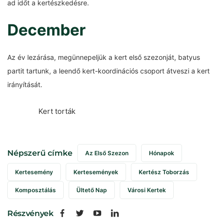
ad időt a kertészkedésre.
December
Az év lezárása, megünnepeljük a kert első szezonját, batyus
partit tartunk, a leendő kert-koordinációs csoport átveszi a kert
irányítását.
Kert torták
Népszerű címke
Az Első Szezon
Hónapok
Kertesemény
Kertesemények
Kertész Toborzás
Komposztálás
Ültető Nap
Városi Kertek
Részvények