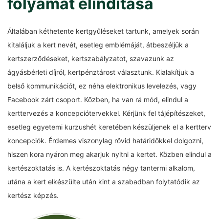
folyamat elindítása
Általában kéthetente kertgyűléseket tartunk, amelyek során
kitaláljuk a kert nevét, esetleg emblémáját, átbeszéljük a
kertszerződéseket, kertszabályzatot, szavazunk az
ágyásbérleti díjról, kertpénztárost választunk. Kialakítjuk a
belső kommunikációt, ez néha elektronikus levelezés, vagy
Facebook zárt csoport. Közben, ha van rá mód, elindul a
kerttervezés a koncepciótervekkel. Kérjünk fel tájépítészeket,
esetleg egyetemi kurzushét keretében készüljenek el a kertterv
koncepciók. Érdemes viszonylag rövid határidőkkel dolgozni,
hiszen kora nyáron meg akarjuk nyitni a kertet. Közben elindul a
kertészoktatás is. A kertészoktatás négy tantermi alkalom,
utána a kert elkészülte után kint a szabadban folytatódik az
kertész képzés.