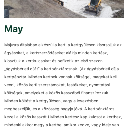
May
Májusra általában elkészül a kert, a kertgyűlésen kisorsoljuk az
ágyásokat, a kertszerződéseket aláírja minden kertész,
kiosztjuk a kertkulcsokat és befizetik az első szezon
„ágyásbérleti díját” a kertpénztárosnak. (Az ágyásbérleti díj a
kertpénztár. Minden kertnek vannak költségei, magokat kell
venni, közös kerti szerszámokat, festékeket, nyomtatási
költségek, amelyeket a közös kasszából finanszírozzuk.
Minden költést a kertgyűlésen, vagy a levezésben
megbeszéljük, és a közösség hagyja jóvá. A kertpénztáros
kezeli a közös kasszát.) Minden kertész kap kulcsot a kerthez,
mindenki akkor megy a kertbe, amikor kedve, vagy ideje van.