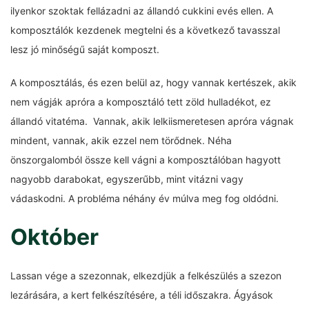
ilyenkor szoktak fellázadni az állandó cukkini evés ellen. A
komposztálók kezdenek megtelni és a következő tavasszal
lesz jó minőségű saját komposzt.
A komposztálás, és ezen belül az, hogy vannak kertészek, akik
nem vágják apróra a komposztáló tett zöld hulladékot, ez
állandó vitatéma. Vannak, akik lelkiismeretesen apróra vágnak
mindent, vannak, akik ezzel nem törődnek. Néha
önszorgalomból össze kell vágni a komposztálóban hagyott
nagyobb darabokat, egyszerűbb, mint vitázni vagy
vádaskodni. A probléma néhány év múlva meg fog oldódni.
Október
Lassan vége a szezonnak, elkezdjük a felkészülés a szezon
lezárására, a kert felkészítésére, a téli időszakra. Ágyások