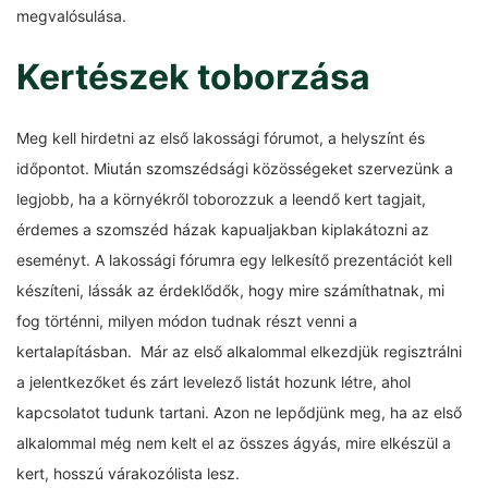
megvalósulása.
Kertészek toborzása
Meg kell hirdetni az első lakossági fórumot, a helyszínt és
időpontot. Miután szomszédsági közösségeket szervezünk a
legjobb, ha a környékről toborozzuk a leendő kert tagjait,
érdemes a szomszéd házak kapualjakban kiplakátozni az
eseményt. A lakossági fórumra egy lelkesítő prezentációt kell
készíteni, lássák az érdeklődők, hogy mire számíthatnak, mi
fog történni, milyen módon tudnak részt venni a
kertalapításban. Már az első alkalommal elkezdjük regisztrálni
a jelentkezőket és zárt levelező listát hozunk létre, ahol
kapcsolatot tudunk tartani. Azon ne lepődjünk meg, ha az első
alkalommal még nem kelt el az összes ágyás, mire elkészül a
kert, hosszú várakozólista lesz.