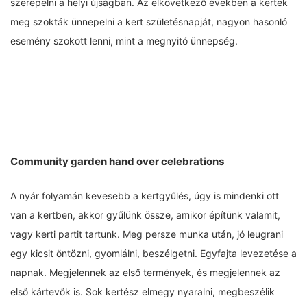
szerepelni a helyi újságban. Az elkövetkező években a kertek
meg szokták ünnepelni a kert születésnapját, nagyon hasonló
esemény szokott lenni, mint a megnyitó ünnepség.
Community garden hand over celebrations
A nyár folyamán kevesebb a kertgyűlés, úgy is mindenki ott
van a kertben, akkor gyűlünk össze, amikor építünk valamit,
vagy kerti partit tartunk. Meg persze munka után, jó leugrani
egy kicsit öntözni, gyomlálni, beszélgetni. Egyfajta levezetése a
napnak. Megjelennek az első termények, és megjelennek az
első kártevők is. Sok kertész elmegy nyaralni, megbeszélik