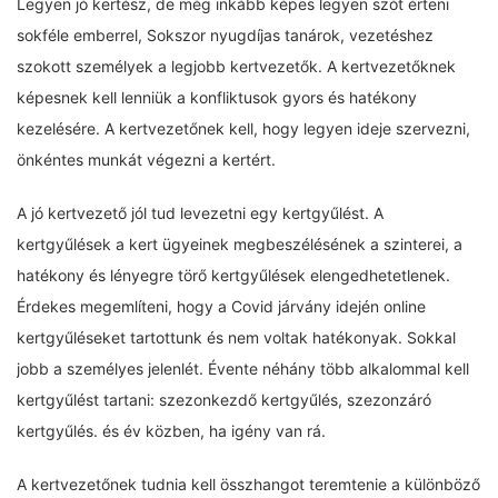
Legyen jó kertész, de még inkább képes legyen szót érteni
sokféle emberrel, Sokszor nyugdíjas tanárok, vezetéshez
szokott személyek a legjobb kertvezetők. A kertvezetőknek
képesnek kell lenniük a konfliktusok gyors és hatékony
kezelésére. A kertvezetőnek kell, hogy legyen ideje szervezni,
önkéntes munkát végezni a kertért.
A jó kertvezető jól tud levezetni egy kertgyűlést. A
kertgyűlések a kert ügyeinek megbeszélésének a szinterei, a
hatékony és lényegre törő kertgyűlések elengedhetetlenek.
Érdekes megemlíteni, hogy a Covid járvány idején online
kertgyűléseket tartottunk és nem voltak hatékonyak. Sokkal
jobb a személyes jelenlét. Évente néhány több alkalommal kell
kertgyűlést tartani: szezonkezdő kertgyűlés, szezonzáró
kertgyűlés. és év közben, ha igény van rá.
A kertvezetőnek tudnia kell összhangot teremtenie a különböző