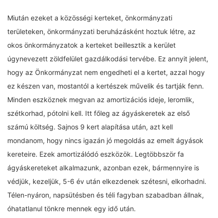
Miután ezeket a közösségi kerteket, önkormányzati
területeken, önkormányzati beruházásként hoztuk létre, az
okos önkormányzatok a kerteket beillesztik a kerület
úgynevezett zöldfelület gazdálkodási tervébe. Ez annyit jelent,
hogy az Önkormányzat nem engedheti el a kertet, azzal hogy
ez készen van, mostantól a kertészek művelik és tartják fenn.
Minden eszköznek megvan az amortizációs ideje, leromlik,
szétkorhad, pótolni kell. Itt főleg az ágyáskeretek az első
számú költség. Sajnos 9 kert alapítása után, azt kell
mondanom, hogy nincs igazán jó megoldás az emelt ágyások
kereteire. Ezek amortizálódó eszközök. Legtöbbször fa
ágyáskereteket alkalmazunk, azonban ezek, bármennyire is
védjük, kezeljük, 5-6 év után elkezdenek szétesni, elkorhadni.
Télen-nyáron, napsütésben és téli fagyban szabadban állnak,
óhatatlanul tönkre mennek egy idő után.