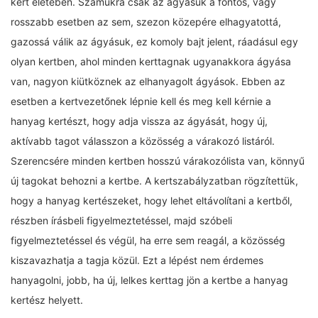
kert életében. Számukra csak az ágyásuk a fontos, vagy
rosszabb esetben az sem, szezon közepére elhagyatottá,
gazossá válik az ágyásuk, ez komoly bajt jelent, ráadásul egy
olyan kertben, ahol minden kerttagnak ugyanakkora ágyása
van, nagyon kiütköznek az elhanyagolt ágyások. Ebben az
esetben a kertvezetőnek lépnie kell és meg kell kérnie a
hanyag kertészt, hogy adja vissza az ágyását, hogy új,
aktívabb tagot válasszon a közösség a várakozó listáról.
Szerencsére minden kertben hosszú várakozólista van, könnyű
új tagokat behozni a kertbe. A kertszabályzatban rögzítettük,
hogy a hanyag kertészeket, hogy lehet eltávolítani a kertből,
részben írásbeli figyelmeztetéssel, majd szóbeli
figyelmeztetéssel és végül, ha erre sem reagál, a közösség
kiszavazhatja a tagja közül. Ezt a lépést nem érdemes
hanyagolni, jobb, ha új, lelkes kerttag jön a kertbe a hanyag
kertész helyett.