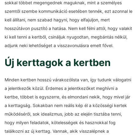
sokkal többet megengednek maguknak, mint a személyes
szemtől szembe kommunikáció esetében tennék, ezt azonnal le
kell állítani, nem szabad hagyni, hogy elfajuljon, mert
hosszútávon pusztító a hatása. Nem kell félni attól, hogy valakit
ki kell tenni a kertből, csináljuk nyugodtan, megbántás nélkül,
adjunk neki lehetőséget a visszavonulásra emelt fővel.
Új kerttagok a kertben
Minden kertben hosszú várakozólista van, így tudunk válogatni
a jelentkezők közül. Érdemes a jelentkezőket meghívni a
kertbe, többet is egyszerre, és elmondani nekik, hogy mivel jár
a kerttagság. Sokakban nem reális kép él a közösségi kertek
működéséről, sok idealizmus, jobb az elején tisztába tenni,
hogy milyen feladatok, kötelességek és hasznokkal fog
találkozni az új kerttag. Vannak, akik visszalépnek a