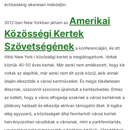
évtizedekig sikeresen működjön.
Amerikai
2012-ben New Yorkban jártam az
Közösségi Kertek
Szövetségének
a konferenciáján, és ott
több New York-i közösségi kertet is meglátogattunk. Voltak
köztük 40-50 éves kertek. Már senki nem emlékezett, hogy kik
voltak az alapítók, már senki nem élt azok közül, akik annak
idején elkezdték a városi kertművelést. És mégis tökéletesen
léteznek, szezonról szezonra újraindult a kertészkedés. Ehhez
az kellett, hogy a város elfogadja ezeknek a városi kerteknek a
jótékony hatásait és elkezdje aktívan támogatni őket. A logika
elég egyszerű, a közösségek által fenntartott városi kertek
hatványozottan olcsóbbak a városnak, mint a parkfenntartás,
ugyanakkor sokkal magasabb a biológiai értékük, állandóbbak,