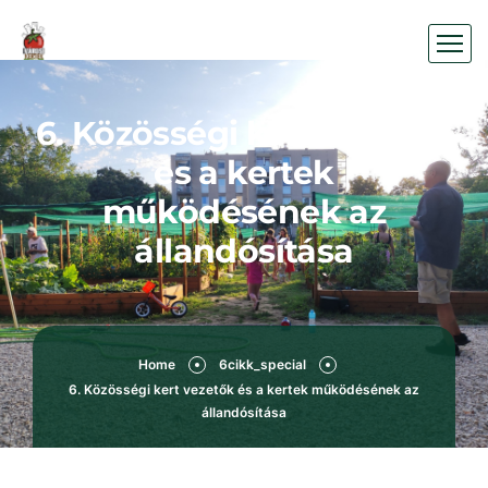
6. Közösségi kert vezetők
és a kertek
működésének az
állandósítása
Home
6cikk_special
6. Közösségi kert vezetők és a kertek működésének az
állandósítása