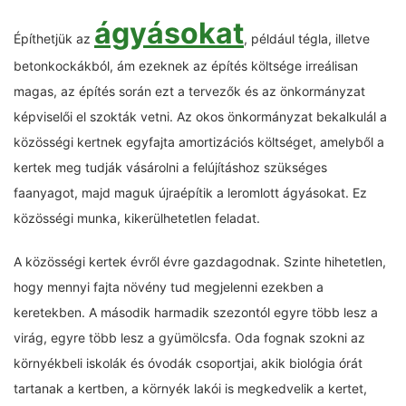
ágyásokat
Építhetjük az
, például tégla, illetve
betonkockákból, ám ezeknek az építés költsége irreálisan
magas, az építés során ezt a tervezők és az önkormányzat
képviselői el szokták vetni. Az okos önkormányzat bekalkulál a
közösségi kertnek egyfajta amortizációs költséget, amelyből a
kertek meg tudják vásárolni a felújításhoz szükséges
faanyagot, majd maguk újraépítik a leromlott ágyásokat. Ez
közösségi munka, kikerülhetetlen feladat.
A közösségi kertek évről évre gazdagodnak. Szinte hihetetlen,
hogy mennyi fajta növény tud megjelenni ezekben a
keretekben. A második harmadik szezontól egyre több lesz a
virág, egyre több lesz a gyümölcsfa. Oda fognak szokni az
környékbeli iskolák és óvodák csoportjai, akik biológia órát
tartanak a kertben, a környék lakói is megkedvelik a kertet,