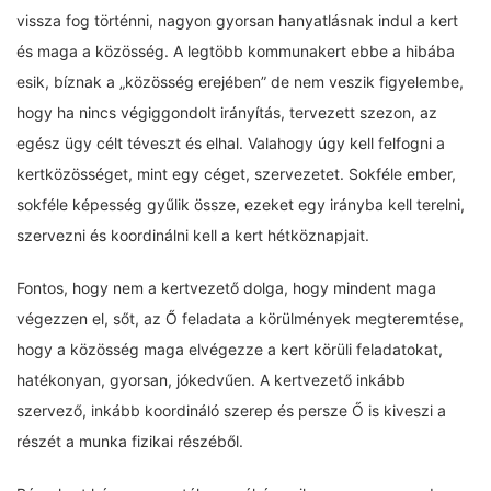
vissza fog történni, nagyon gyorsan hanyatlásnak indul a kert
és maga a közösség. A legtöbb kommunakert ebbe a hibába
esik, bíznak a „közösség erejében” de nem veszik figyelembe,
hogy ha nincs végiggondolt irányítás, tervezett szezon, az
egész ügy célt téveszt és elhal. Valahogy úgy kell felfogni a
kertközösséget, mint egy céget, szervezetet. Sokféle ember,
sokféle képesség gyűlik össze, ezeket egy irányba kell terelni,
szervezni és koordinálni kell a kert hétköznapjait.
Fontos, hogy nem a kertvezető dolga, hogy mindent maga
végezzen el, sőt, az Ő feladata a körülmények megteremtése,
hogy a közösség maga elvégezze a kert körüli feladatokat,
hatékonyan, gyorsan, jókedvűen. A kertvezető inkább
szervező, inkább koordináló szerep és persze Ő is kiveszi a
részét a munka fizikai részéből.