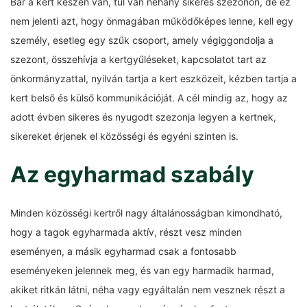
Bár a kert készen van, túl van néhány sikeres szezonon, de ez
nem jelenti azt, hogy önmagában működőképes lenne, kell egy
személy, esetleg egy szűk csoport, amely végiggondolja a
szezont, összehívja a kertgyűléseket, kapcsolatot tart az
önkormányzattal, nyilván tartja a kert eszközeit, kézben tartja a
kert belső és külső kommunikációját. A cél mindig az, hogy az
adott évben sikeres és nyugodt szezonja legyen a kertnek,
sikereket érjenek el közösségi és egyéni szinten is.
Az egyharmad szabály
Minden közösségi kertről nagy általánosságban kimondható,
hogy a tagok egyharmada aktív, részt vesz minden
eseményen, a másik egyharmad csak a fontosabb
eseményeken jelennek meg, és van egy harmadik harmad,
akiket ritkán látni, néha vagy egyáltalán nem vesznek részt a