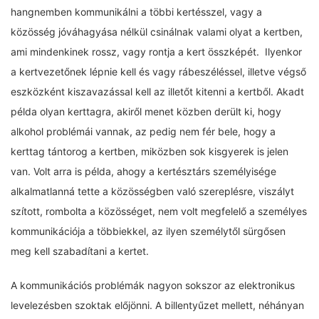
hangnemben kommunikálni a többi kertésszel, vagy a
közösség jóváhagyása nélkül csinálnak valami olyat a kertben,
ami mindenkinek rossz, vagy rontja a kert összképét. Ilyenkor
a kertvezetőnek lépnie kell és vagy rábeszéléssel, illetve végső
eszközként kiszavazással kell az illetőt kitenni a kertből. Akadt
példa olyan kerttagra, akiről menet közben derült ki, hogy
alkohol problémái vannak, az pedig nem fér bele, hogy a
kerttag tántorog a kertben, miközben sok kisgyerek is jelen
van. Volt arra is példa, ahogy a kertésztárs személyisége
alkalmatlanná tette a közösségben való szereplésre, viszályt
szított, rombolta a közösséget, nem volt megfelelő a személyes
kommunikációja a többiekkel, az ilyen személytől sürgősen
meg kell szabadítani a kertet.
A kommunikációs problémák nagyon sokszor az elektronikus
levelezésben szoktak előjönni. A billentyűzet mellett, néhányan