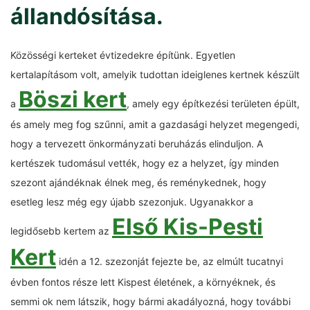
állandósítása.
Közösségi kerteket évtizedekre építünk. Egyetlen
kertalapításom volt, amelyik tudottan ideiglenes kertnek készült
Böszi kert
a
, amely egy építkezési területen épült,
és amely meg fog szűnni, amit a gazdasági helyzet megengedi,
hogy a tervezett önkormányzati beruházás elinduljon. A
kertészek tudomásul vették, hogy ez a helyzet, így minden
szezont ajándéknak élnek meg, és reménykednek, hogy
esetleg lesz még egy újabb szezonjuk. Ugyanakkor a
Első Kis-Pesti
legidősebb kertem az
Kert
idén a 12. szezonját fejezte be, az elmúlt tucatnyi
évben fontos része lett Kispest életének, a környéknek, és
semmi ok nem látszik, hogy bármi akadályozná, hogy további