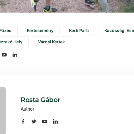
Főzés
Kertesemény
Kerti Parti
Közösségi Es
űzrakó Hely
Városi Kertek
Rosta Gábor
Author