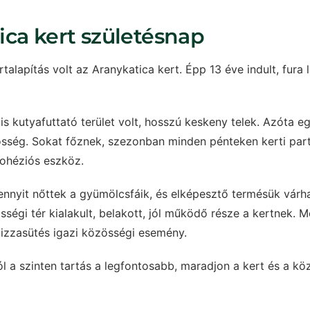
ica kert születésnap
alapítás volt az Aranykatica kert. Épp 13 éve indult, fura l
ális kutyafuttató terület volt, hosszú keskeny telek. Azóta 
össég. Sokat főznek, szezonban minden pénteken kerti parti
kohéziós eszköz.
nnyit nőttek a gyümölcsfáik, és elképesztő termésük várha
ségi tér kialakult, belakott, jól működő része a kertnek. M
izzasütés igazi közösségi esemény.
ól a szinten tartás a legfontosabb, maradjon a kert és a kö