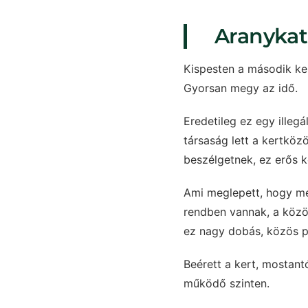
Aranykat
Kispesten a második kert
Gyorsan megy az idő.
Eredetileg ez egy illeg
társaság lett a kertköz
beszélgetnek, ez erős 
Ami meglepett, hogy me
rendben vannak, a közös
ez nagy dobás, közös p
Beérett a kert, mostant
működő szinten.