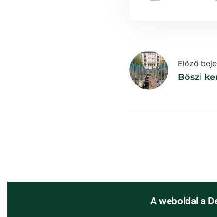
Előző bej
Böszi ker
A weboldal a D