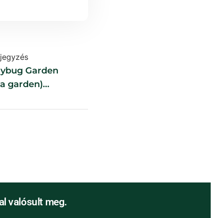
jegyzés
dybug Garden
ca garden)
l valósult meg.