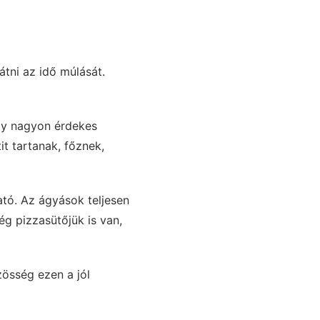
átni az idő múlását.
egy nagyon érdekes
t tartanak, főznek,
tó. Az ágyások teljesen
ég pizzasütőjük is van,
zösség ezen a jól