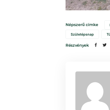
Népszerű címke
Születépsnap
T
Részvények