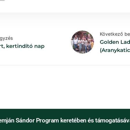
Következő be
egyzés
Golden La
t, kertindító nap
(Aranykati
Birthday
emján Sándor Program keretében és támogatásáva