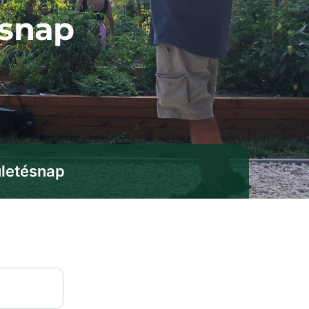
ésnap
ületésnap